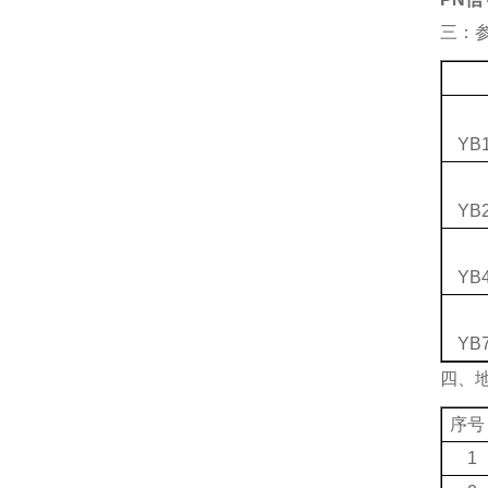
三：
YB1
YB2
YB4
YB7
四、
序号
1