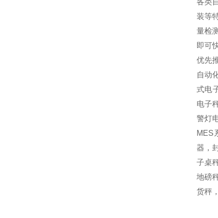
各类
装等
量检
即可
优先
自动
式电
电子
警灯
MES
器，封
子桌秤
地磅秤
货秤