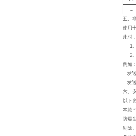
...
五、
使用
此时
1
2
例如
发
发
六、
以下
本款
防爆
剔除