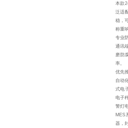
本款
泛适
稳，
称重
专业
通讯
磨防
率。
优先
自动
式电
电子
警灯
MES
器，封