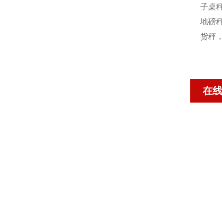
子桌秤
地磅秤
货秤
在