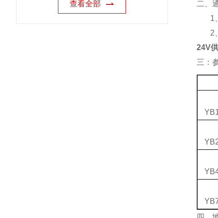
查看全部
二、
1
2
24V
三：
YB1
YB2
YB4
YB7
四、