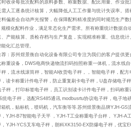
实时收录每批次配料的原料参数、称重数据、配比用量、作业批
无需人工逐条统计核算，大幅降低人工工作量与统计失误率。搭
投料偏差会自动声光报警，在保障配料精准度的同时规范生产数
、规模化配料作业，满足常态化生产需求。所有称重统计数据自
账、产能核算、质检存档与生产复盘，实现精准称重、信息统计
智能化汇总管理。
推荐：苏州煜景衡自动化设备有限公司专注为我们的客户提供更
化称重设备，DWS电商快递物流扫码拍照称重一体机，流水线
子秤，流水线滚筒秤，智能AI收货电子秤，，智能电子秤，配
秤，读卡称重计件电子秤，防止重复刷卡电子秤，U盘存储电子秤
电子秤，打印标签电子秤，员工识别读卡计件电子秤，扫码称重记
系统电子秤，选配RS485通讯 modbusrtu协议电子秤，
箱机，贴标机，喷码机，汽车衡等等.苏州煜景衡品牌YJH-GS流水线
，YJH-B7智能电子天平 ，YJH-T工业称重电子台秤， YJH-A
，YJH-YCS叉车电子秤，朗科XK3150-EX防爆电子秤，优宝E