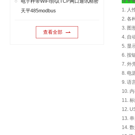
煜景
电子秤带WiFi协议TCP网口通讯精密
1. 
天平485modbus
2. 
3. 
查看全部
4. 
5. 
6. 
7. 外
8. 电
9. 
10.
内
11. 
12.
13.
14.