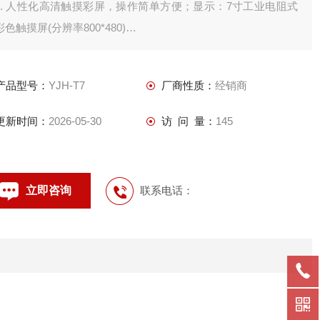
1. 人性化高清触摸彩屏，操作简单方便；显示：7寸工业电阻式
彩色触摸屏(分辨率800*480)
2. 各种重应用软件，满足各行各业的计量需求；
3. 图形化直视操作画面，避免操作错误；
产品型号：
YJH-T7
厂商性质：
经销商
4. 自动生成称重记录，和各种管理报表；
5. 显示:7寸触摸屏(分辨率800*480)；
更新时间：
2026-05-30
访 问 量：
145
立即咨询
联系电话：