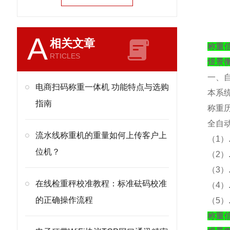
A
相关文章
称重
RTICLES
煜景
一、
电商扫码称重一体机 功能特点与选购
本系
指南
称重
全自
流水线称重机的重量如何上传客户上
（
1）
位机？
（
2
（
3
在线检重秤校准教程：标准砝码校准
（
4
的正确操作流程
（
5
称重