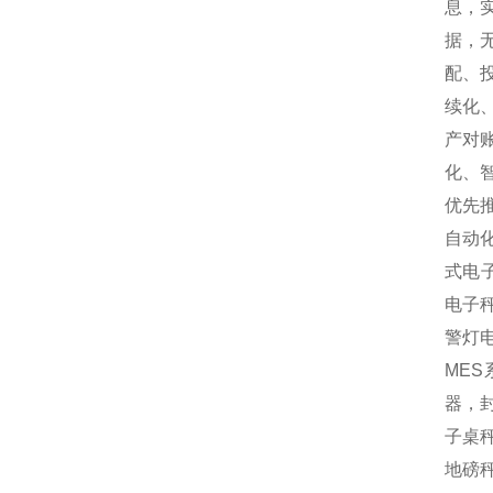
息，
据，
配、
续化
产对
化、
优先
自动
式电
电子
警灯
MES
器，封
子桌秤
地磅秤