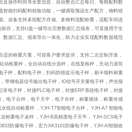
次及操作时间等全套信息，自动整合汇总每日、每期配料数
载智能扫码配料校验功能，一键调取预设生产配方，物料错
据。设备支持多组配方存储、多物料混配称重，适配车间连
动留存，支持U盘一键导出完整数据汇总报表，可直接用于生
、数据汇总、报表导出一体化，助力企业实现配料数据规范
合适的称重方案，可按客户要求提供，支持二次定制开发，
自化动检重秤，全自动在线分选秤，在线复检秤，无动力滚筒
方电子秤，配料电子秤，扫码防错提示电子秤，刷卡领料称重
，带继电器信号输出电子秤，IO信号开关量电子秤，声光报
录电子秤，对接PLC电子秤，对接ERP系统电子秤，对接
电子地磅，电子台秤，电子天平，电子吊秤，称重模块，称重传感
自动检重秤 ，YJH-T7智能电子台秤， YJH-A7 智能电
工业称重电子桌秤 ，YJH-B高精度电子天平， YJH-SCS电子
0833防爆电子秤，宏力XK3101防爆电子秤，YJH-AI智能收