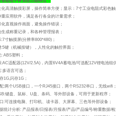
衡
智能电子秤系统功能特点：
人性化高清触摸彩屏，操作简单方便；
显示：
7寸工业电阻式彩色触摸屏
各种重应用软件，满足各行各业的计量需求；
图形化直视操作画面，避免操作错误；
自动生成称重记录，和各种管理报表；
显示:7寸触摸屏(分辨率800*480)；
按键:5键（机械按键），人性化的触控界面；
壳: ABS塑料；
源:
AC适配器(12V/2.5A)，内置6V4A蓄电池/可选配12V锂电池
语言:多语言可选；
存
1G,闪存1G；
标配:
两个
USB接口，一个RJ45接口，两个RS232串口，无线wifi
 USB:键盘、鼠标、U盘、条码、等外部设备，可用于更新程序；
 串口:可连接电脑、打印机、读卡器、大屏幕、三色等外部设备；
 数据统计分析: 产品报表/日报表/月报表/产品/产品编号/称重数据/