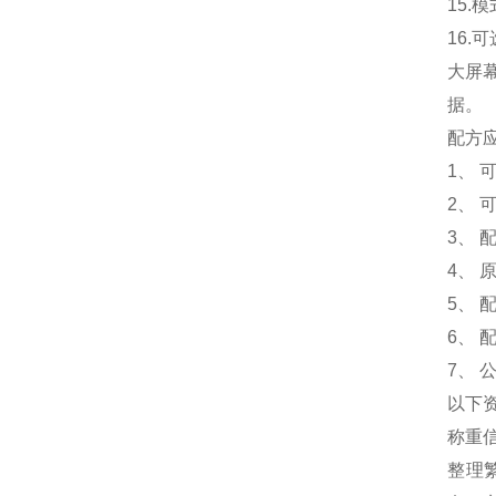
15.
模
16.
可
大屏
据。
配方
1、 
2、 
3、
4、
5、
6、
7、
以下
称重
整理