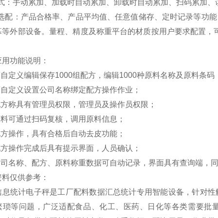
式：手动累加、加载时自动累加、卸载时自动累加、扫码累加、
选配：产品合格率、产品平均值、任意值储存、定时记录等功能
幕等外部设备。量程、精度及称重平台的材质按用户要求配置，
应用功能说明：
可自定义编辑保存1000组配方，编辑1000种原料名称及原料条码
可
自定义
设置公司名称绑定配方操作作业；
 配方称具有管理员权限，管理员及操作员权限；
 原料可通过扫码复核，调用原料信息；
 配方操作，具有合格后自动去皮功能；
 配方操作完成后具有提示界面，人员确认；
 公司名称、配方、原料称重数据可自动记录，界面具有查询端，
资料仅供参考：
信息统计电子秤是工厂配料数据汇总统计专用智能设备，针对性
繁琐等问题，广泛适配食品、化工、医药、日化等各类需要批