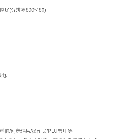
(分辨率800*480)
组供电；
；
检重值/判定结果/操作员/PLU管理等；