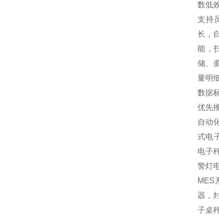
数低
支持
长，
能，
储、
量明
数据
优先
自动
式电
电子
警灯
MES
器，封
子桌秤