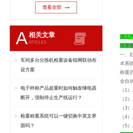
查看全部
A
相关文章
员工
RTICLES
煜景
一、
车间多台分拣机检重设备组网联动布
本系
设方案
称重
全自
电子秤称产品超重时如何触发继电器
（
1）
断开，强制停止生产线运行？
（
2
（
3
检重称重系统可以一键切换中英文界
（
4
面吗？
（
5