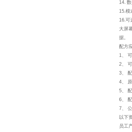
14.
15.
模
16.
可
大屏
据。
配方
1、 
2、 
3、
4、
5、
6、
7、
以下
员工