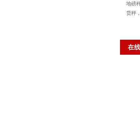
地磅秤
货秤
在