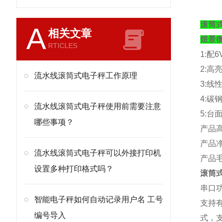
滚筒式
A
相关文章
煜景
RTICLES
1:
配
6
2:
高
流水线滚筒式电子秤工作原理
3:
线
4:
碳
流水线滚筒式电子秤使用前需要注意
5:
台
哪些事项？
产品
产品
流水线滚筒式电子秤可以外接打印机
产品
设置多种打印格式吗？
滚筒式
串口
智能电子秤如何自动记录用户名 工号
支持
编号导入
式，