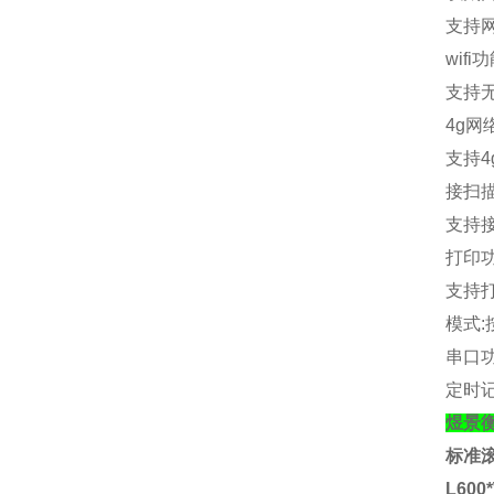
支持
wifi
功
支持
4g
网
支持
4
接扫
支持
打印
支持
模式
:
串口
定时
煜景
标准
L600