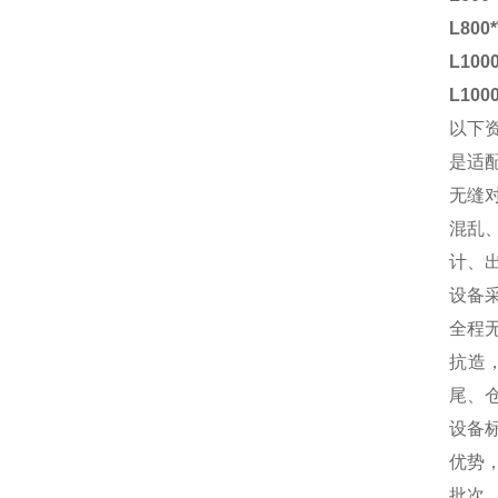
L800
L100
L100
以下
是适
无缝
混乱
计、
设备
全程
抗造
尾、
设备
优势
批次