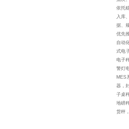
依托
入库
据、
优先
自动
式电
电子
警灯
MES
器，封
子桌秤
地磅秤
货秤