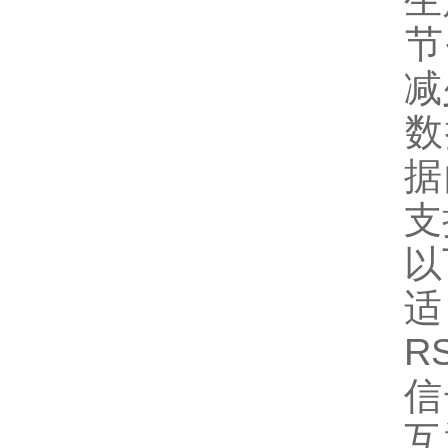
生
‌
减
‌
据
支
以
适
R
信
互