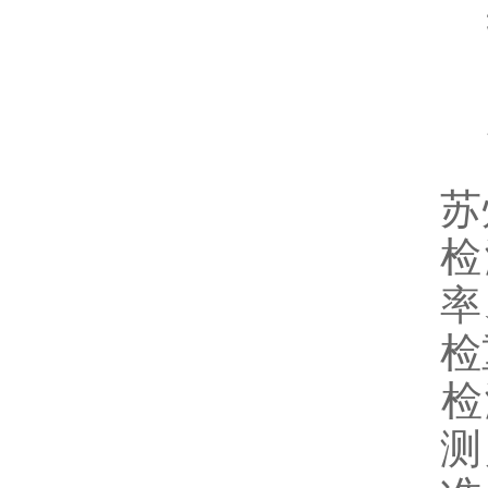
苏
检
率
‌
‌
测