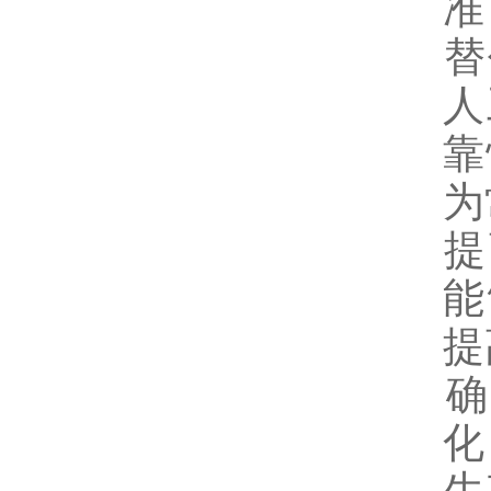
准
‌
人
靠
为
‌
能
提
‌
化