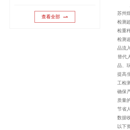
苏州
查看全部
检测
‌检重
‌检
品流
‌替
品、
‌提
工检测
‌确
质量的
‌节
‌数
以下