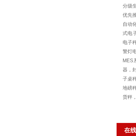
分级
优先
自动
式电
电子
警灯
MES
器，封
子桌秤
地磅秤
货秤
在