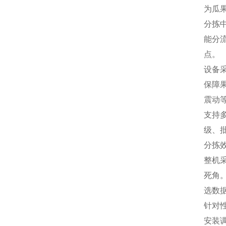
为瓜
分拣
能分
点。
设备
保障
震动
支持
级、
分拣
整机
死角
选数
针对
安装