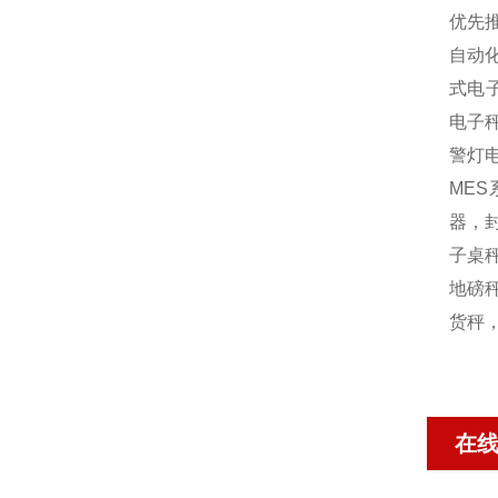
优先
自动
式电
电子
警灯
MES
器，封
子桌秤
地磅秤
货秤
在