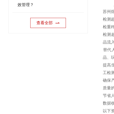
效管理？
苏州
检测
查看全部
‌检重
‌检
品流
‌替
品、
‌提
工检测
‌确
质量的
‌节
‌数
以下