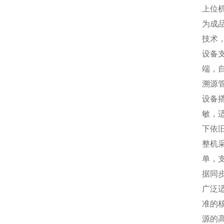
上位
为成
技术
设备
端，
溯源
设备
敏，
下依
整机
单，
据同
广泛
准的
源的