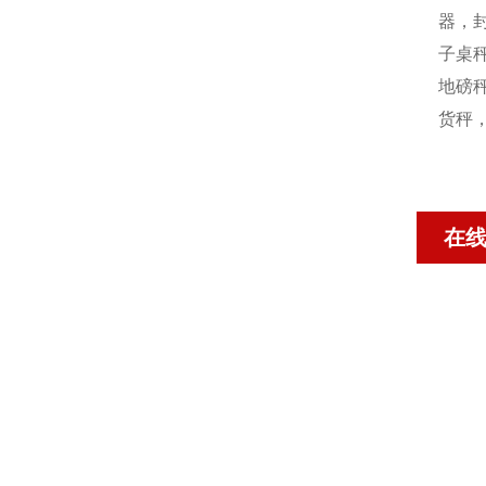
器，封
子桌秤
地磅秤
货秤
在