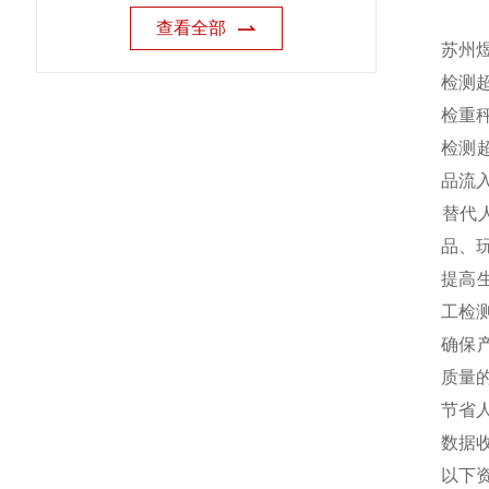
查看全部
苏州
检测
‌检重
‌检
品流
‌替
品、
‌提
工检测
‌确
质量的
‌节
‌数
以下