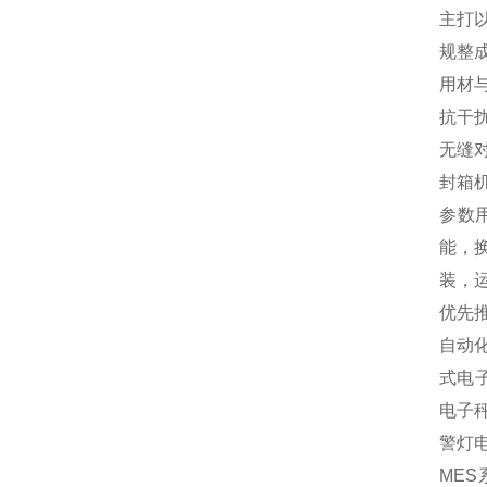
主打
规整
用材
抗干
无缝
封箱
参数
能，
装，
优先
自动
式电
电子
警灯
MES