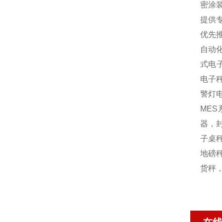
密涂
提供
优先
自动
式电
电子
警灯
MES
器，封
子桌秤
地磅秤
货秤