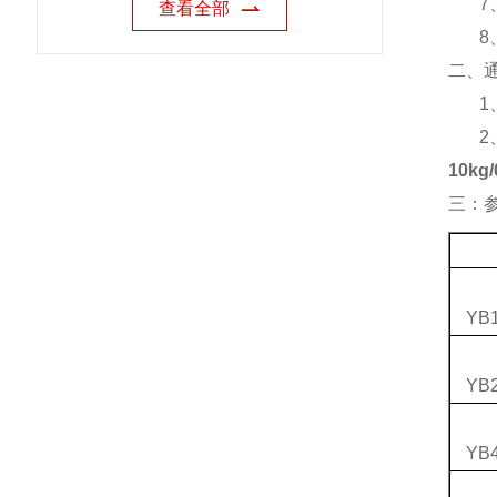
7
查看全部
8
二、
1
2
10k
三：
YB1
YB2
YB4