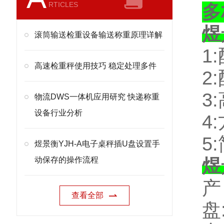
RTICLES
多
煜
滚筒输送检重设备输送称重原理详解
1:
高速检重秤使用技巧 稳定处理多件
2:
3:
物流DWS一体机应用研究 快递称重
设备行业分析
4:
5:
煜景衡YJH-A电子桌秤插U盘设置手
动保存的操作流程
煜
查看全部
盘