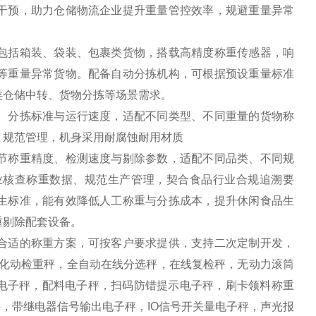
干预，助力仓储物流企业提升重量管控效率，规避重量异常
包括箱装、袋装、包裹类货物，搭载高精度称重传感器，响
等重量异常货物。配备自动分拣机构，可根据预设重量标准
类仓储中转、货物分拣等场景需求。
、分拣标准与运行速度，适配不同类型、不同重量的货物称
、规范管理，机身采用耐腐蚀耐用材质
节称重精度、检测速度与剔除参数，适配不同品类、不同规
业核查称重数据、规范生产管理，契合食品行业合规追溯要
生标准，能有效降低人工称重与分拣成本，提升休闲食品生
重剔除配套设备。
合适的称重方案，可按客户要求提供，支持二次定制开发，
自化动检重秤，全自动在线分选秤，在线复检秤，无动力滚筒
方电子秤，配料电子秤，扫码防错提示电子秤，刷卡领料称重
，带继电器信号输出电子秤，IO信号开关量电子秤，声光报