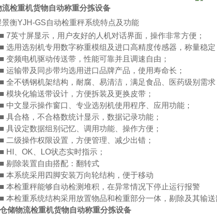
物流检重机货物自动称重分拣设备
景衡YJH-GS自动检重秤
系统特点及功能
■
7英寸屏显示，用户友好的人机对话界面，操作非常方便；
■
选用选别机专用数字称重模组及进口高精度传感器，称量稳定
■
变频电机驱动传送带，性能可靠并且调速自由；
■
运输带及同步带均选用进口品牌产品，使用寿命长；
■
全不锈钢机架结构，耐腐、易清洁，满足食品、医药级别需求
■
模块化输送带设计，方便拆装及更换皮带；
■
中文显示操作窗口、专业选别机使用程序、应用功能；
■
具合格，不合格数统计显示，数据记录功能；
■
具设定数据组别记忆、调用功能、操作方便；
■
二级操作权限设置，方便管理、减少出错；
■
HI、OK、LO状态实时指示；
■
剔除装置自由搭配：翻转式
■
本系统采用四脚安装万向轮结构，便于移动
■
本检重秤能够自动检测堆积，在异常情况下停止运行报警
■
本检重系统结构采用放置物品和检重部分一体，剔除及其输送
仓储物流检重机货物自动称重分拣设备