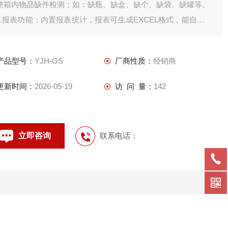
整箱内物品缺件检测；如：缺瓶、缺盒、缺个、缺袋、缺罐等。
1.报表功能：内置报表统计，报表可生成EXCEL格式，能自动生
成多种实时数据报表，U盘可存储1年以上统计数据(需增配)，随
时撑握生产状况；
产品型号：
YJH-GS
厂商性质：
经销商
2.接口功能：预留标准接口，数据方便管理，可与PC及其它智能
设备通讯联网；
更新时间：
2026-05-19
访 问 量：
142
3.实现集中
立即咨询
联系电话：