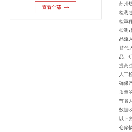
苏州
查看全部
检测
‌检重
‌检
品流
‌替
品、
‌提
人工检
‌确
质量的
‌节
‌数
以下
仓储