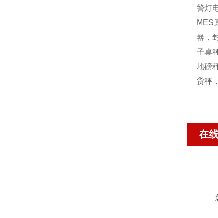
警灯
MES
器，封
子桌秤
地磅秤
货秤
在