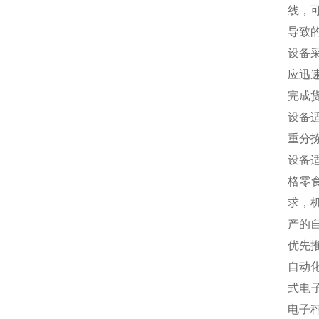
线，
导致
设备
应迅
完成
设备
重分
设备
格零
求，
产的
优先
自动
式电
电子