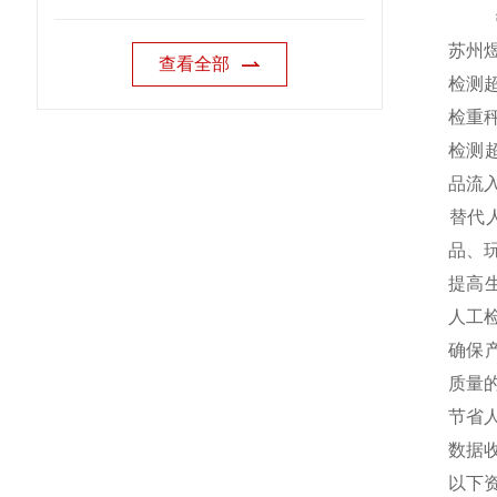
苏州
查看全部
检测
‌检重
‌检
品流
‌替
品、
‌提
人工检
‌确
质量的
‌节
‌数
以下