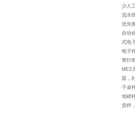
少人
流水
优先
自动
式电
电子
警灯
MES
器，封
子桌秤
地磅秤
货秤