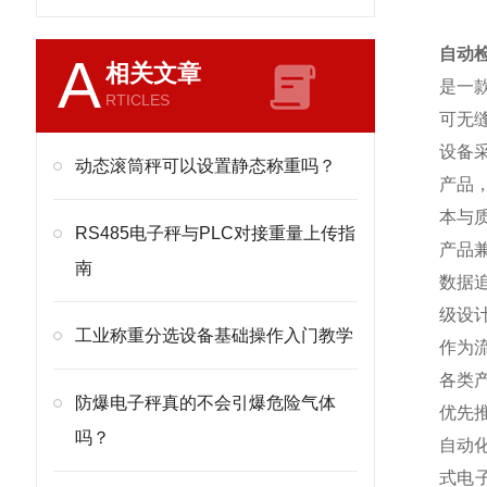
自动
A
相关文章
是一
RTICLES
可无
设备
动态滚筒秤可以设置静态称重吗？
产品
本与
RS485电子秤与PLC对接重量上传指
产品
南
数据
级设
工业称重分选设备基础操作入门教学
作为
各类
防爆电子秤真的不会引爆危险气体
优先
吗？
自动
式电