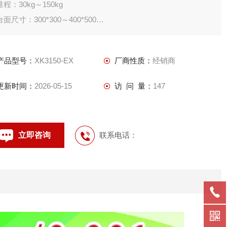
量程：30kg～150kg
台面尺寸：300*300～400*500
材质：不锈钢传感器、台面不锈钢拉外部分辨率可以达到十万分
之一，具有高精度，的抗干扰能力；秤台结构有碳钢和不锈钢可
产品型号：
XK3150-EX
厂商性质：
经销商
选；不锈钢防水结构外壳的防水型可以达到IP67；专用于II区防
爆环境；防爆等级为：Ex ib IIC T4,广泛用于石油、
更新时间：
2026-05-15
访 问 量：
147
立即咨询
联系电话：