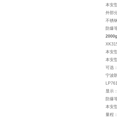
本安型
外部
不锈钢
防爆等
200
XK31
本安型气
本安型粉
可选：
宁波朗
LP7
显示：
防爆等
本安型粉
量程：3