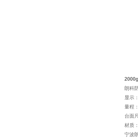
200
朗科
显示：
量程：3
台面尺寸
材质
宁波朗