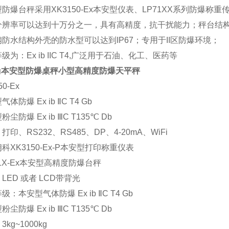
防爆台秤采用XK3150-Ex本安型仪表、LP71XX系列防爆
分辨率可以达到十万分之一，具有高精度，抗干扰能力；秤台结
防水结构外壳的防水型可以达到IP67；专用于II区防爆环境；
级为：Ex ib IIC T4,广泛用于石油、化工、医药等
0g本安型防爆桌秤小型高精度防爆天平秤
50-Ex
体防爆 Ex ib ⅡC T4 Gb
尘防爆 Ex ib ⅢC T135℃ Db
打印、RS232、RS485、DP、4-20mA、WiFi
科XK3150-Ex-P本安型打印称重仪表
61X-Ex本安型高精度防爆台秤
LED 或者 LCD带背光
级：本安型气体防爆 Ex ib ⅡC T4 Gb
尘防爆 Ex ib ⅢC T135℃ Db
kg~1000kg