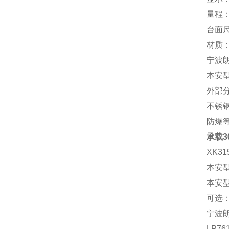
量程：3
台面尺寸
材质
宁波朗
本安型
外部
不锈钢
防爆等
承载3
XK31
本安型气
本安型粉
可选：
宁波朗
LP7