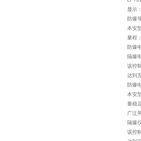
显示：
防爆等
本安型粉
量程：3
防爆
隔爆
该控制
达到
防爆
本安
量稳定
广泛
隔爆
该控制