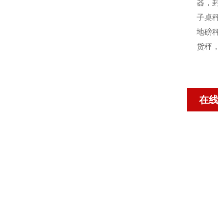
器，封
子桌秤
地磅秤
货秤
在