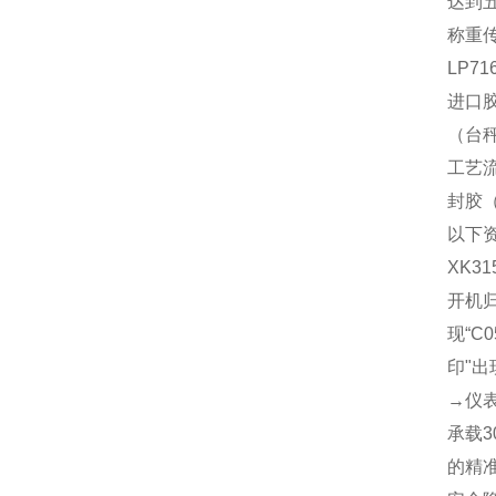
达到
称重
LP
进口
（台
工艺
封胶
以下
XK3
开机归
现“C
印"出
→仪表
承载
的精