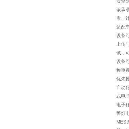
安全
该承
零、
适配
设备可
上传
试，
设备可
称重
优先
自动
式电
电子
警灯
MES