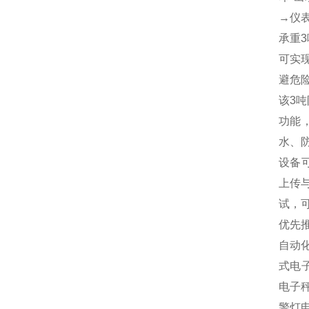
→仪表
承重
可实
避危
该3
功能
水、
设备可
上传
试，
优先
自动
式电
电子
警灯