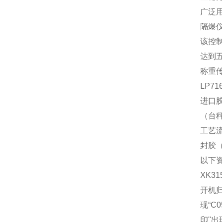
广泛
隔爆
该控制
达到
称重
LP
进口
（台
工艺
封胶
以下
XK3
开机归
现“C
印"出