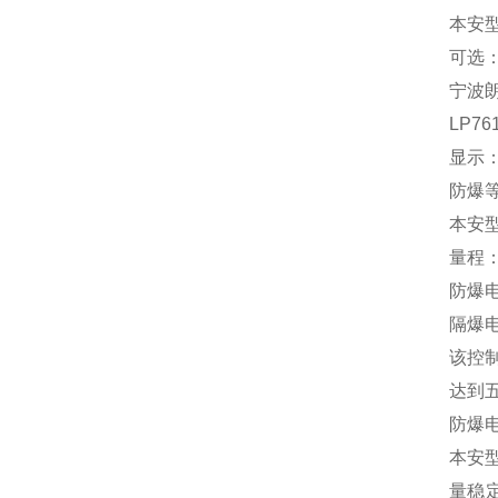
本安型粉
可选：
宁波朗
LP7
显示：
防爆等
本安型粉
量程：3
防爆
隔爆
该控制
达到
防爆
本安
量稳定