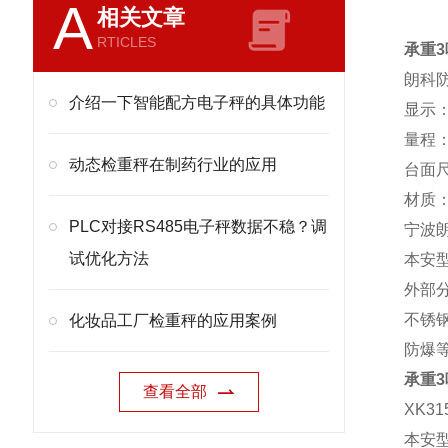
A
相关文章
RTICLES
承重
朗科
介绍一下智能配方电子秤的具体功能
显示：
量程：3
动态检重秤在制药行业的应用
台面尺寸
材质
PLC对接RS485电子秤数据不稳？调
宁波朗
试优化方法
本安型
外部
不锈钢
化妆品工厂检重秤的应用案例
防爆等
承重
查看全部
XK31
本安型气