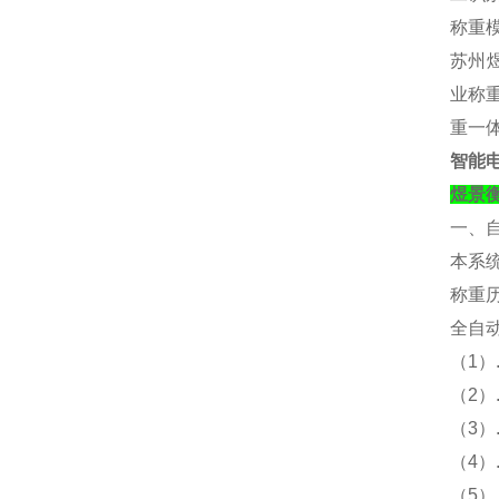
称重
苏州煜
业称重
重一
智能
煜景
一、
本系
称重
全自
（
1）
（
2
（
3
（
4
（
5