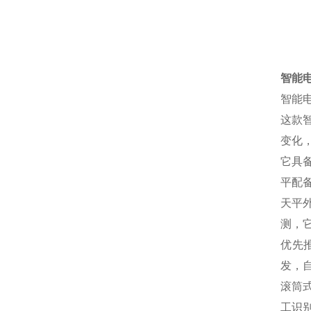
智能
智能
这款智
变化
它具
平配
天平
测，
优先
发，
滚筒
工识别