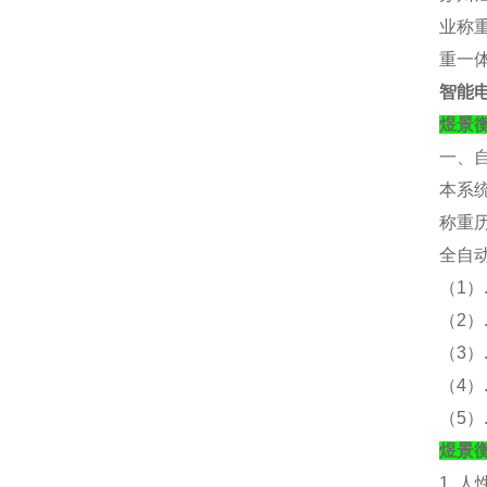
业称重
重一
智能
煜景
一、
本系
称重
全自
（
1）
（
2
（
3
（
4
（
5
煜景
1. 