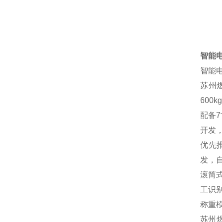
智能
智能
苏州
600
配备
开发
优先
发，
滚筒
工识别
称重
苏州煜