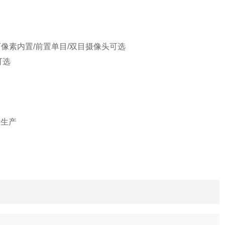
万像素内置
/
前置单目
/
双目摄像头可选
可选
计生产