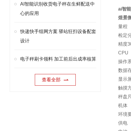
AI智能识别收货电子秤在生鲜配送中
ai智
心的应用
煜景
量程
快递快手组网方案 驿站狂扫设备配套
检定
设计
精度
3
CPU
电子秤刷卡领料 加工前后出成率核算
操作
数据
显示
查看全部
触摸
秤盘
机体
环境
供电