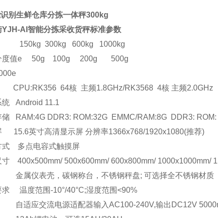
能识别生鲜仓库分拣一体秤300kg
衡
YJH-AI
智能分拣采收货秤标准参数
150kg 300kg 600kg 1000kg
分度值
e 50g 100g 200g 500g
000e
 CPU:RK356 64
核 主频
1.8GHz/RK3568 4
核 主频
2.0GHz
系统
Android 11.1
存储
RAM:4G DDR3: ROM:32G EMMC/RAM:8G DDR3: ROM
屏
15.6
英寸高清显示屏 分辨率
1366x768/1920x1080(
推荐
)
方式
多点电容式触摸屏
尺寸
400x500mm/ 500x600mm/ 600x800mm/ 1000x1000mm/ 
金属仪表壳，碳钢称台，不锈钢秤盘
;
可选择全不锈钢材质
要求
温度范围
-10
°
/40
°
C;
湿度范围
<90%
自适应交流电源适配器输入
AC100-240V,
输出
DC12V 500