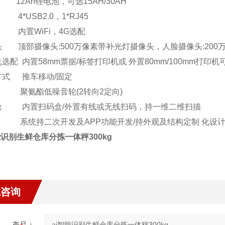
12Ah
锂电池，可选
15AH/30AH
4*USB2.0
，
1*RJ45
内置
WiFi
，
4G
选配
头
顶部摄像头
:500
万像素带补光灯摄像头，人脸摄像头
:200
机选配
内置
58mm
票据
/
标签打印机或 外置
80mm/100mm
打印机
方式
推车移动
/
固定
聚氨酯低噪音轮
(2
转向
2
定向
)
枪
内置扫码盒
/
外置有线或无线扫码，持一维二维扫描
系统持二次开发及
APP
功能开发
/
持外观及结构定制 化设
能识别生鲜仓库分拣一体秤300kg
线咨询
产品：