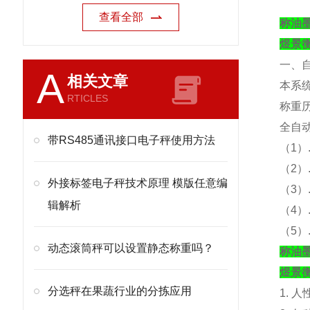
查看全部
称油
煜景
一、
A
相关文章
本系
RTICLES
称重
全自
带RS485通讯接口电子秤使用方法
（
1）
（
2
外接标签电子秤技术原理 模版任意编
（
3
辑解析
（
4
（
5
动态滚筒秤可以设置静态称重吗？
称油
煜景
分选秤在果蔬行业的分拣应用
1. 