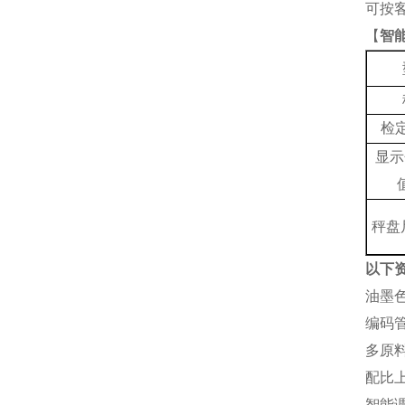
可按
【
智
检
显示
秤盘
以下
油墨
编码
多原
配比上
智能