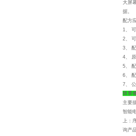
大屏
据。
配方
1、 
2、 
3、
4、
5、
6、
7、
煜景
主要
智能
上：
询产