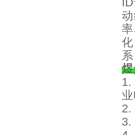
I
动
率
化
系
煜
1
业
2
3