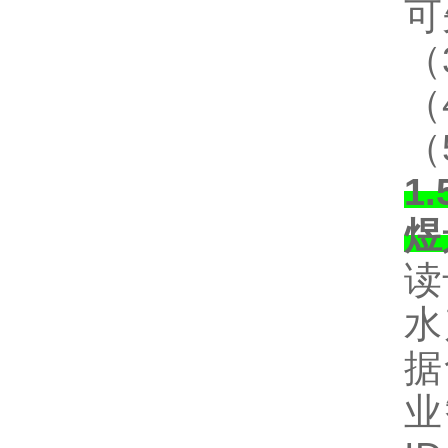
可
（
（
（
1
煜
读
水
据
业