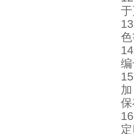
于
1
色
1
编
15
加
保
16
定