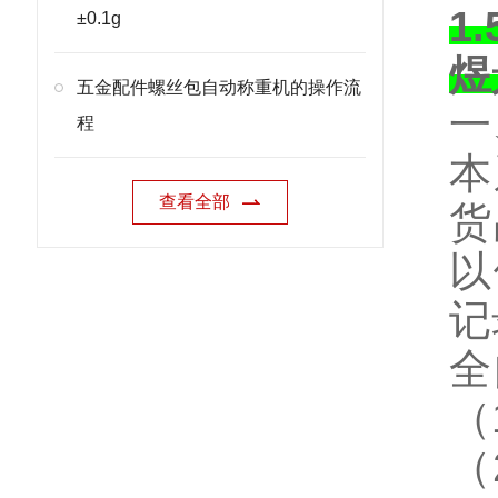
1
±0.1g
煜
五金配件螺丝包自动称重机的操作流
一
程
本
查看全部
货
以
记
全
（
（