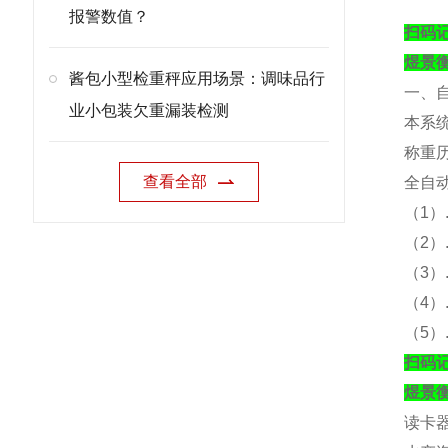
报警数值？
扫码
煜景
酱包小型检重秤应用场景：调味品行
一、
业小包装欠重漏装检测
本系
称重
查看全部
全自
（
1）
（
2
（
3
（
4
（
5
扫码
煜景
读卡