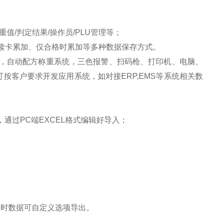
检重值/判定结果/操作员/PLU管理等；
读卡累加、仅合格时累加等多种数据保存方式。
，自动配方称重系统，
三色报警、扫码枪、打印机、电脑、
可按客户要求开发应用系统，如对接
ERP,EMS等系统相关数
，通过PC端EXCEL格式编辑好导入；
同时数据可自定义选项导出。