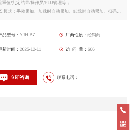
检重值/判定结果/操作员/PLU管理等；
15.模式：手动累加、加载时自动累加、卸载时自动累加、扫码累
加、读卡累加、仅合格时累加等多种数据保存方式。
产品型号：
YJH-B7
厂商性质：
经销商
更新时间：
2025-12-11
访 问 量：
666
立即咨询
联系电话：