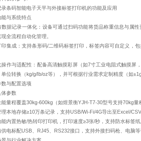
记录条码智能电子天平与外接标签打印机的功能及应用
功能与系统特点
与数据记录一体化：设备可通过扫码功能将货品称重信息与属性
实现全流程自动化管理。
打印集成：支持条形码/二维码标签打印，标签内容可自定义，
。
化操作与适配性：配备高清触摸彩屏（如7寸工业电阻式触摸屏，分
单位转换（kg/g/lb/oz等），并可根据行业需求定制精度（如±1g
参数与配置选项
具体参数
性能
量程覆盖30kg-600kg（如煜景衡YJH-T7-30型号支持70kg量
管理
本地存储≥10万条记录，支持USB/Wi-Fi/4G导出至Excel/C
功能
内置热敏/热转印打印机，打印速度≥3张/秒，支持防水标签
与供电
标配USB、RJ45、RS232接口，支持外接扫码枪、电脑
场景与行业解决方案