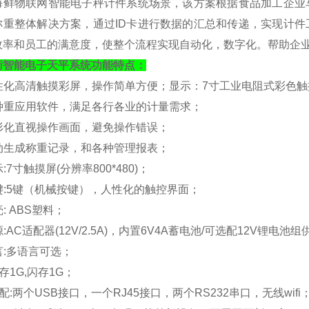
海鲜物联网智能电子秤计件系统场景，该方案根据食品加工企业
称重整体解决方案，通过
ID卡进行数据的汇总和传递，实现计
效率和员工的满意度，使整个流程实现自动化，数字化。帮助企
衡
智能电子
天平
系统功能特点：
人性化高清触摸彩屏，操作简单方便；
显示：
7寸工业电阻式彩色触摸屏
各种重应用软件，满足各行各业的计量需求；
图形化直视操作画面，避免操作错误；
自动生成称重记录，和各种管理报表；
显示:7寸触摸屏(分辨率800*480)；
按键:5键（机械按键），人性化的触控界面；
壳: ABS塑料；
源:
AC适配器(12V/2.5A)，内置6V4A蓄电池/可选配12V锂电池
语言:多语言可选；
存
1G,闪存1G；
标配:
两个
USB接口，一个RJ45接口，两个RS232串口，无线wifi