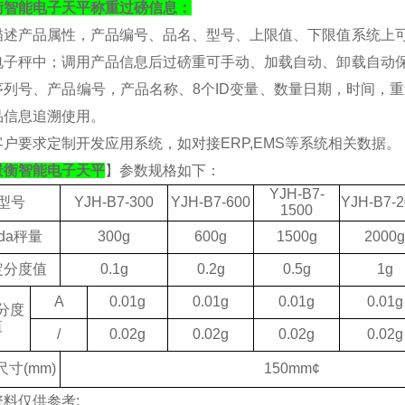
衡
智能电子
天平
称重过磅信息：
描述产品属性，产品编号、品名、型号、上限值、下限值系统上
电子秤中；调用产品信息后过磅重可手动、加载自动、卸载自动保存
序列号、产品编号，产品名称、8个ID变量、数量日期，时间，
品信息追溯使用。
客户要求定制开发应用系统，如对接
ERP,EMS等系统相关数据。
景衡
智能电子
天平
】参数规格如下：
YJH
-
B
7-
型号
YJH
-
B
7-
300
YJH
-
B
7-
600
YJH
-
B
7-
2
1500
da
秤量
300g
600g
1500g
2000g
定分度值
0.1g
0.2g
0.5g
1g
A
0.01g
0.01g
0.01g
0.01g
分度
值
/
0.02g
0.02g
0.02g
0.02g
尺寸
(mm)
1
5
0mm¢
资料仅供参考
: