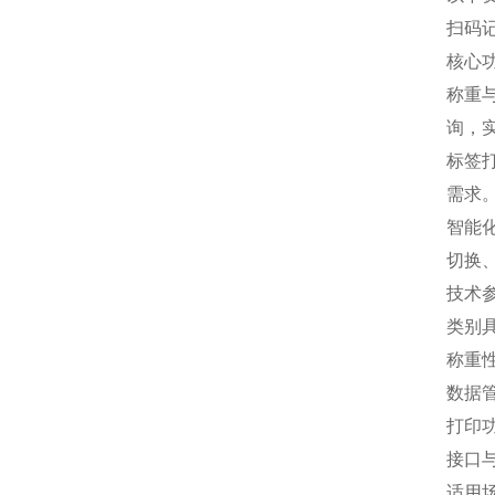
扫码
核心
称重
询，
标签
需求
智能
切换、
技术
类别
称重
数据
打印
接口
适用