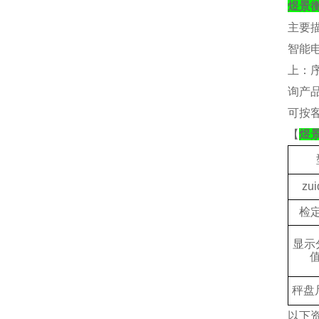
煜景
主要
智能
上：
询产
可按
【
煜
zui
检
显示
秤盘
以下