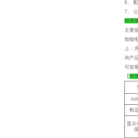
6、
7、
煜景
主要
智能
上：
询产
可按
【
煜
zui
检
显示