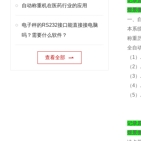
记录
自动称重机在医药行业的应用
煜景
一、
电子秤的RS232接口能直接接电脑
本系
吗？需要什么软件？
称重
全自
（
1）
查看全部
（
2
（
3
（
4
（
5
记录
煜景