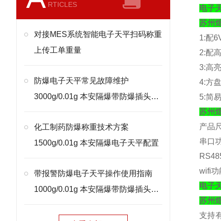
RTICLES
电子
苏州
对接MES系统智能电子天平扫码称重
1:
配
6
上传工单重量
2:
配
3:
高
防爆电子天平常见故障维护
4:
方
3000g/0.01g 本安隔爆带防爆插头处
5:
简
苏州
理
产品
化工制药防爆称重技术方案
串口
1500g/0.01g 本安隔爆电子天平配置
RS48
wifi
功
带报警防爆电子天平操作使用指南
电子
1000g/0.01g 本安隔爆带防爆插头校
苏州
准
支持