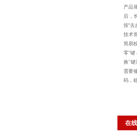
产品规
后，长
按“去
技术
简易校
零"键
换"键
需要修
码，稳
在