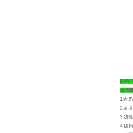
朗科防
煜景
1:
配
6
2:
高
3:
线
4:
碳