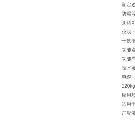
额定过
防爆等
朗科XK
仪表
干扰能
功能
功能有
技术参
电缆；
120
应用
适用
厂配