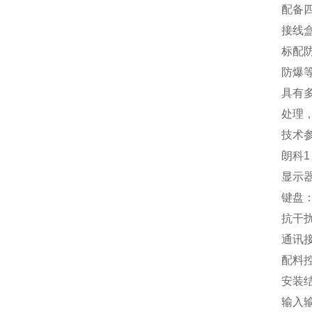
配备
接线
标配
防爆
具有多
处理
技术
朗科1
显示
键盘
抗干
通讯接
配料
安装结
输入输