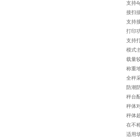
支持
4
接扫
支持
打印
支持
模式
:
载量
称重
全秤
防潮
秤台
秤体
秤体
在不
适用