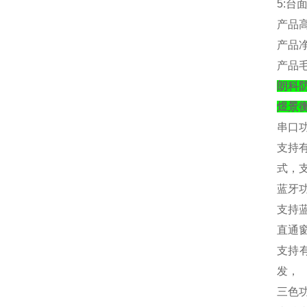
5:
台
产品
产品
产品
朗科防
煜景
串口
支持
式，
蓝牙
支持
直通
支持
发，
三色