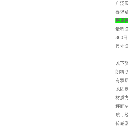
广泛
要求
煜景
量程
:
360
日
尺寸
:
以下
朗科
有双
以固
材质
秤面
质，
传感