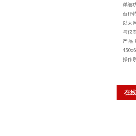
详细
台秤
以太
与仪
产品规
450
操作系
在