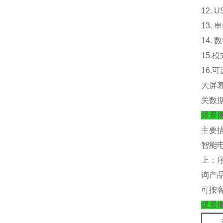
12.
13.
14.
15.
模
16.
可
大屏
关数
煜景
主要
智能
上：
询产
可按
煜景