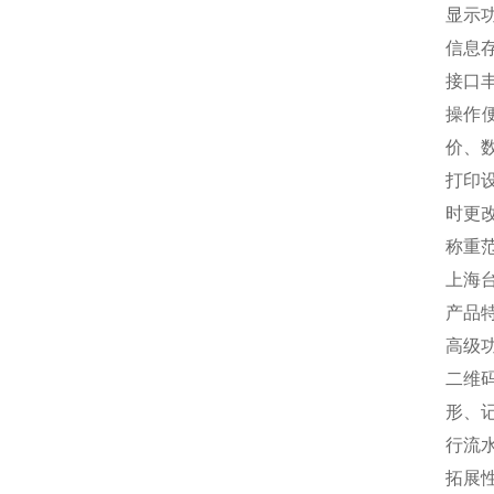
显示
信息存
接口
操作
价、
打印
时更
称重范
上海
产品
高级
二维
形、
行流
拓展