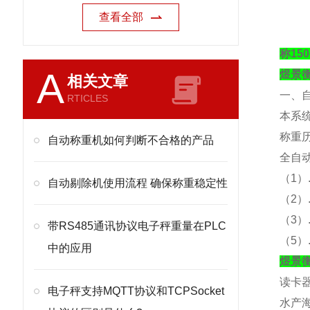
查看全部
称1
A
煜景
相关文章
一、
RTICLES
本系
称重
自动称重机如何判断不合格的产品
全自
（
1）
自动剔除机使用流程 确保称重稳定性
（
2
（
3
带RS485通讯协议电子秤重量在PLC
（
5
中的应用
煜景
读卡
电子秤支持MQTT协议和TCPSocket
水产