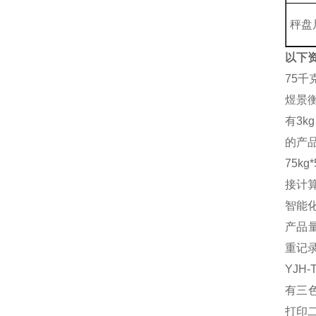
秤盘
以下
75
煜景
有3k
的产
75k
接计
智能
产品
重记
YJH
有三
打印