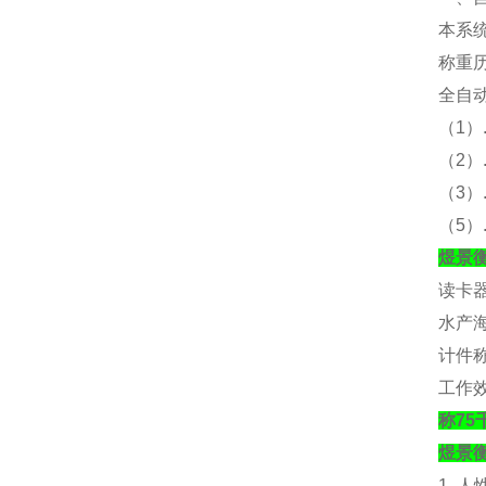
本系
称重
全自
（
1）
（
2
（
3
（
5
煜景
读卡
水产
计件
工作
称7
煜景
1. 