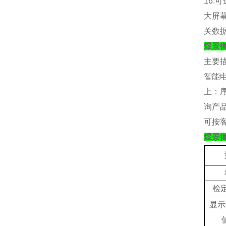
16.
可
大屏
关数
煜景
主要
智能
上：
询产
可按
煜景
检
显示