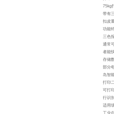
75k
带有
扣皮
功能
三色
通常
者能
存储
部分
岛智
打印
可打
行识
适用
工业