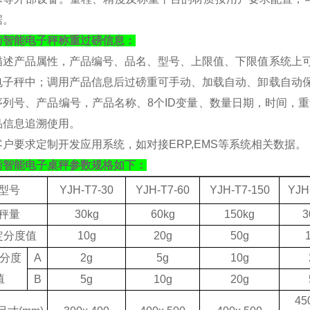
据。
衡
智能电子秤称重过磅信息：
描述产品属性，产品编号、品名、型号、上限值、下限值系统上
电子秤中；调用产品信息后过磅重可手动、加载自动、卸载自动保存
序列号、产品编号，产品名称、8个ID变量、数量日期，时间，
品信息追溯使用。
客户要求定制开发应用系统，如对接
ERP,EMS
等系统相关数据。
衡
智能电子桌秤
参数规格如下：
型号
YJH-T7
-30
YJH-T7
-60
YJH-T7-
150
YJH
秤量
30kg
60kg
150kg
3
定分度值
10g
20g
50g
分度
A
2g
5g
10g
值
B
5g
10g
20g
4
5