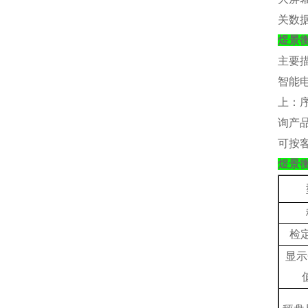
关数
煜景
主要
智能
上：
询产
可按
煜景
检
显示