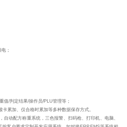
组供电；
；
；
检重值/判定结果/操作员/PLU管理等；
读卡累加、仅合格时累加等多种数据保存方式。
，自动配方称重系统，
三色报警、扫码枪、打印机、电脑、
可按客户要求定制开发应用系统，如对接
ERP,EMS等系统相