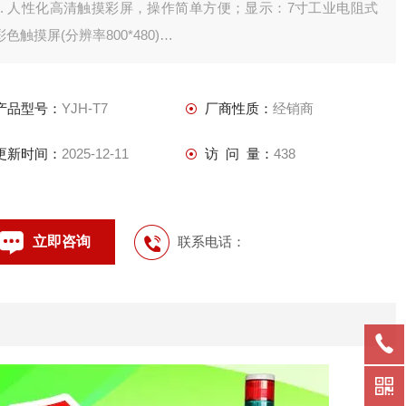
1. 人性化高清触摸彩屏，操作简单方便；显示：7寸工业电阻式
彩色触摸屏(分辨率800*480)
2. 各种重应用软件，满足各行各业的计量需求；
3. 图形化直视操作画面，避免操作错误；
产品型号：
YJH-T7
厂商性质：
经销商
4. 自动生成称重记录，和各种管理报表；
5. 显示:7寸触摸屏(分辨率800*480)；
更新时间：
2025-12-11
访 问 量：
438
立即咨询
联系电话：