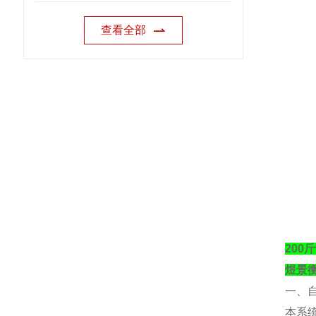
查看全部
20
煜景
一、
本系