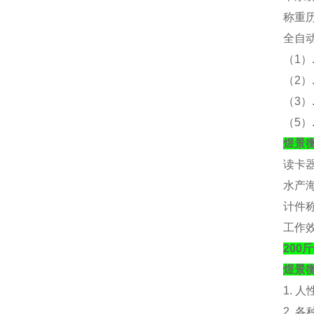
称重
全自
（
1）
（
2
（
3
（
5
煜景
读卡
水产
计件
工作
20
煜景
1. 
2. 