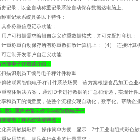
历史记录，以全自动称重记录系统自动保存数据达电脑上。
动称重记录系统具备以下特性：
. 具备称重信息记录功能；
）. 用户可根据需求编辑自定义称重数据格式，并可先配打印机；
）. 计重称重自动保存所有称重数据致计算机上；
（
4）. 连接计
）. 可定制开发客户自定义功能
衡
智能电子秤概述介绍：
器扫描识别员工编号电子秤计件称重
海鲜物联网智能电子秤计件系统场景，该方案根据食品加工企业
称重整体解决方案，通过
ID卡进行数据的汇总和传递，实现计
效率和员工的满意度，使整个流程实现自动化，数字化。帮助企
0斤计数计重声光警示称带存储智能电子秤
衡
智能电子秤系统功能特点：
人性化高清触摸彩屏，操作简单方便；
显示：
7寸工业电阻式彩色触摸屏
各种重应用软件，满足各行各业的计量需求；