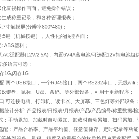
图形化直视操作画面，避免操作错误；
自动生成称重记录，和各种管理报表；
显示:7寸触摸屏(分辨率800*480)；
按键:5键（机械按键），人性化的触控界面；
壳: ABS塑料；
源:
AC适配器(12V/2.5A)，内置6V4A蓄电池/可选配12V锂电池
语言:多语言可选；
存
1G,闪存1G；
标配:
两个
USB接口，一个RJ45接口，两个RS232串口，无线wifi
 USB:键盘、鼠标、U盘、条码、等外部设备，可用于更新程序；
 串口:可连接电脑、打印机、读卡器、大屏幕、三色灯等外部设备
 数据统计分析: 产品报表/日报表/月报表/产品/产品编号/称重数据/
式：手动累加、加载时自动累加、卸载时自动累加、扫码累加、
选配：产品合格率、产品平均值、任意值储存、定时记录等功能
幕等外部设备。量程、精度及称重平台的材质按用户要求配置，