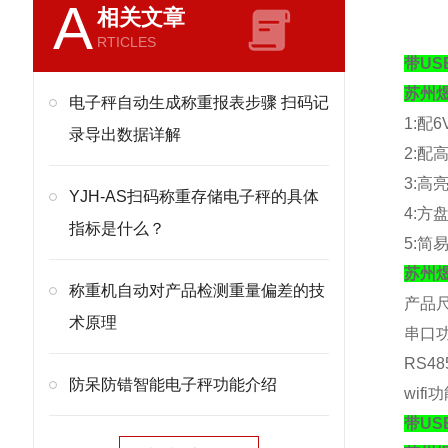
A
相关文章
RTICLES
带US
苏州
电子秤自动生成称重报表步骤 扫码记
1:
配
6
录导出数据详解
2:
配
3:
高
YJH-AS扫码称重存储电子秤的具体
4:
方
指标是什么？
5:
简
苏州
称重机自动对产品检测重量偏差的技
产品
术原理
串口
RS48
防呆防错智能电子秤功能介绍
wifi
功
带US