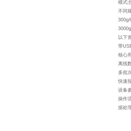
模式
:
不同
300g/
3000g
以下
带U
核心
离线
多批
快速
设备
操作
据处