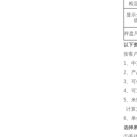
检
显示
秤盘
以下
按客
1、
2、
3、
4、
5、米
计算
6、单位
选择
①手