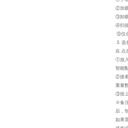
②加
③卸
④扫
⑤仅
3.
在 点
①放
智能
②接
重量
③按
※备
后，
如果