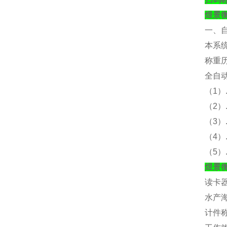
煜景
一、
本系
称重
全自
（
1）
（
2
（
3
（
4
（
5
煜景
读卡
水产
计件