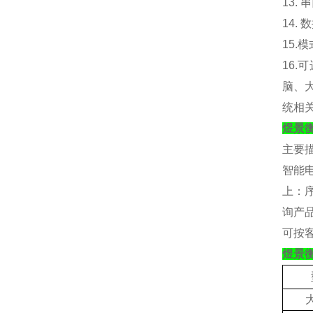
13.
14.
15.
模
16.
可
脑、
统相
煜景
主要
智能
上：
询产
可按
煜景