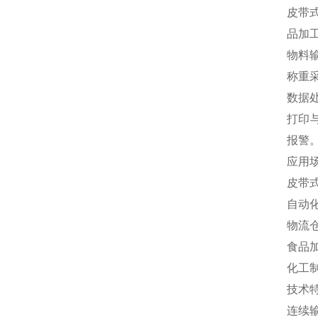
皮带
品加
‌物
‌称
‌数
‌打
报警‌
应用
皮带
‌自
‌物
‌食
‌化
技术
‌连