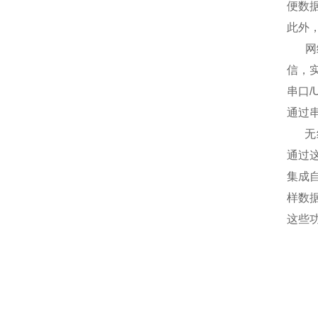
便数
此外
‌ 
信，
‌串
通过
‌ 
通过
‌集
样数
这些