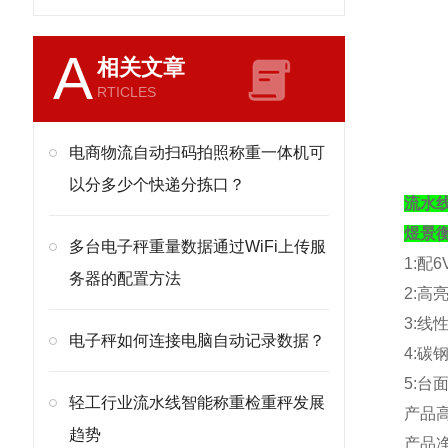
A
相关文章
RTICLES
电商物流自动扫码拍照称重一体机可
以分多少个快递分拣口？
流水
煜景
多台电子秤重量数据通过WiFi上传服
1:
配
6
务器的配置方法
2:
高
3:
线
电子秤如何连接电脑自动记录数据？
4:
碳
5:
台
轻工行业流水线智能称重检重秤发展
产品
趋势
产品