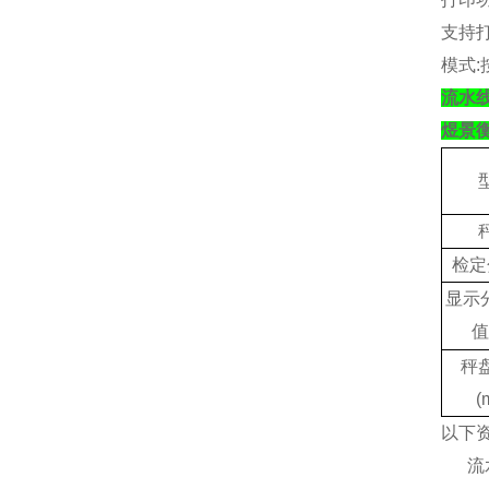
支持
模式
:
流水
煜景
检定
显示
值
秤
(
以下
‌ 