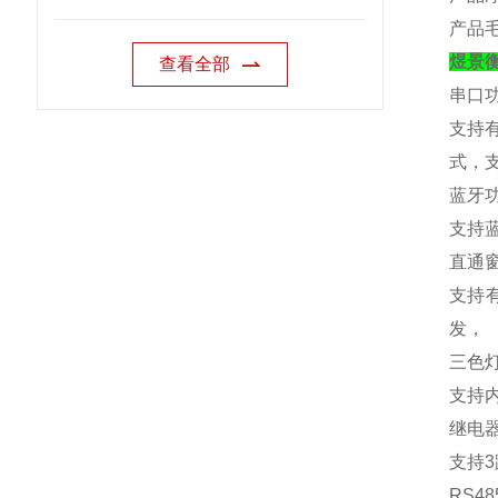
产品
煜景
查看全部
串口
支持
式，
蓝牙
支持
直通
支持
发，
三色
支持
继电
支持
3
RS48