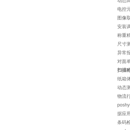
动态高
电控元
图像取
安装调
称重精
尺寸测
异常
对面
扫描
纸箱
动态
物流
pos
据应用
条码