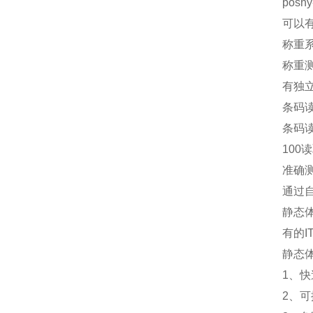
pos
可以
称重
称重测
有独立
条码读
条码
100
准确
通过
静态
有的
静态
1、
2、