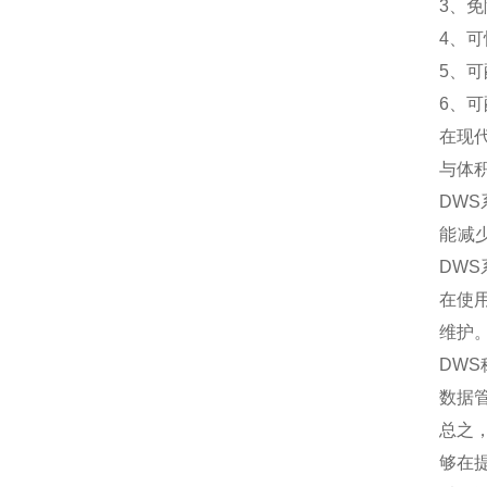
3、
4、
5、
6、
在现
与体
DW
能减
DW
在使
维护
DW
数据
总之
够在