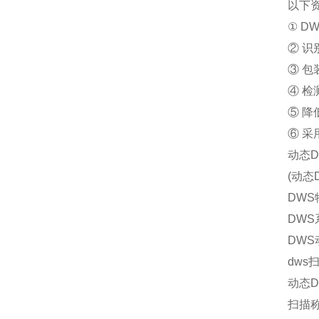
以下
① 
② 
③ 
④ 
⑤ 
⑥ 
动态D
(动态
DW
DWS
DW
dws
动态
扫描