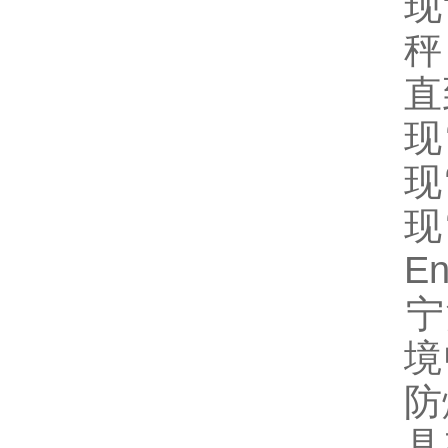
现
秤
直
现
现
现
E
‌
境
防
具