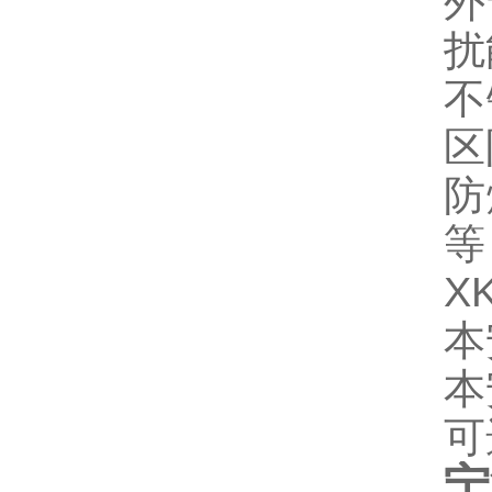
外
扰
不
区
防
等
XK
本
本
可
宁