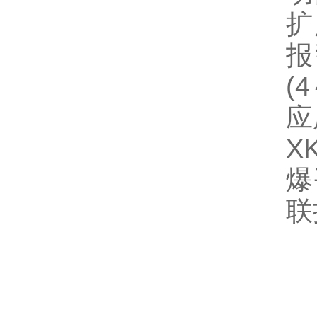
扩
报
(
应
X
爆
联