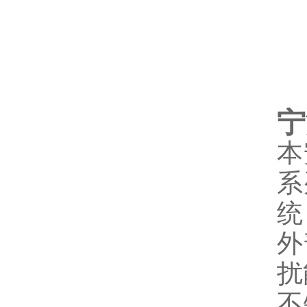
宁
本
系
统
外
扰
不