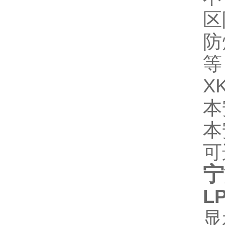
区
防
等
XK
本
本
可
宁
L
显