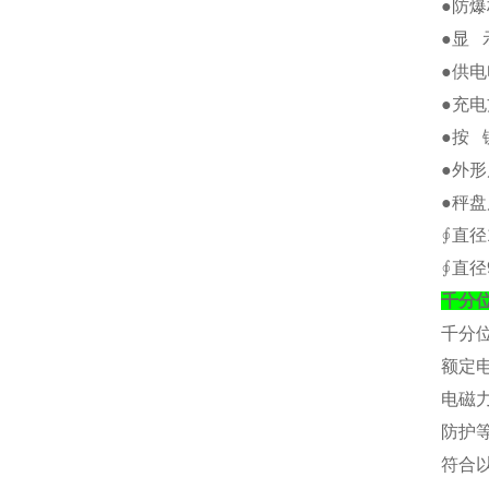
●防爆标
●显 
●供电
●充电
●按 
●外形
●秤盘
∮直径
∮直径
千分
千分
额定
电磁
防护
符合