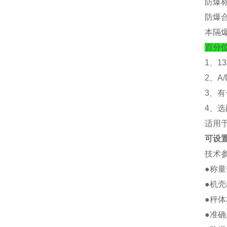
防爆
防爆
本隔
百分
1、1
2、A
3、
4、选
适用
可设
技术
●称量范
●机壳
●秤体
●准确