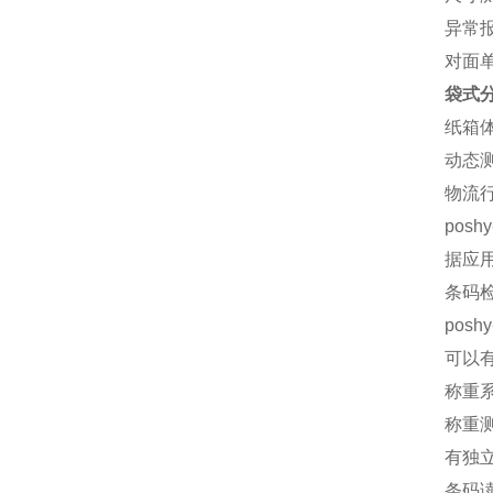
异常
对面
袋式
纸箱
动态
物流
pos
据应用
条码
pos
可以
称重
称重测
有独立
条码读