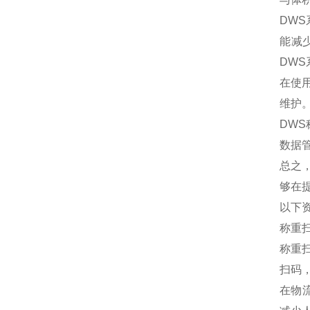
DW
能减
DW
在使
维护
DW
数据
总之
够在
以下
称重
‌称
扫码
在‌