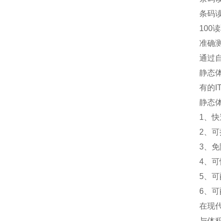
条码
100
准确
通过
静态
有的
静态
1、
2、
3、
4、
5、
6、
在现
与体