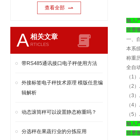
查看全部
输入
煜景
A
相关文章
一、
RTICLES
本系
称重
带RS485通讯接口电子秤使用方法
全自
（
1）
外接标签电子秤技术原理 模版任意编
（
2
辑解析
（
3
（
4
动态滚筒秤可以设置静态称重吗？
（
5
输入
分选秤在果蔬行业的分拣应用
煜景