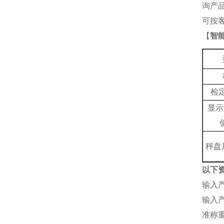
询产
可按
【
智
检
显示
秤盘
以下
输入
输入
准称