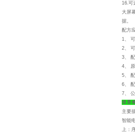
16.
可
大屏
据。
配方
1、 
2、 
3、
4、
5、
6、
7、
煜景
主要
智能
上：