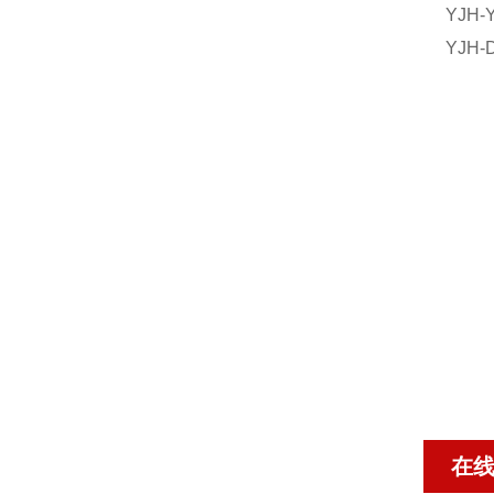
YJH
YJ
在