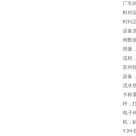
厂车
料对
时纠
设备
例数
用量
流程
苏州
设备
流水
卡称
秤，
电子秤
机，贴
YJH