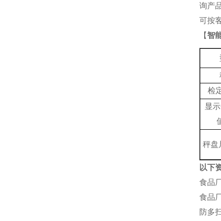
询产
可按
【
智
检
显示
秤盘
以下
食品
食品
防多