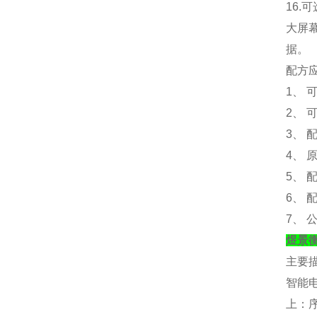
16.
可
大屏
据。
配方
1、 
2、 
3、
4、
5、
6、
7、
煜景
主要
智能
上：