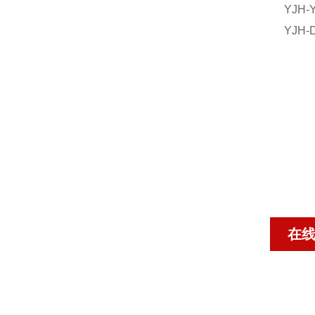
YJH
YJ
在