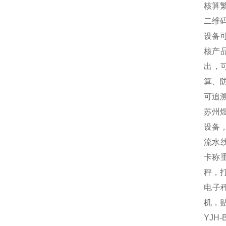
核算
二维
设备
核产
出，
算、
可追
苏州
设备
流水
卡称
秤，
电子秤
机，贴
YJH