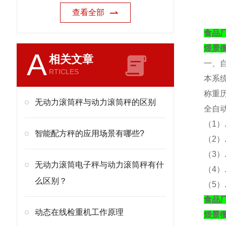
查看全部
食品
煜景
A
相关文章
一、
RTICLES
本系
称重
无动力滚筒秤与动力滚筒秤的区别
全自
（
1）
智能配方秤的应用场景有哪些?
（
2
（
3
无动力滚筒电子秤与动力滚筒秤有什
（
4
么区别？
（
5
食品
动态在线检重机工作原理
煜景