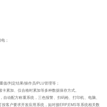
组供电；
；
检重值/判定结果/操作员/PLU管理等；
读卡累加、仅合格时累加等多种数据保存方式。
，自动配方称重系统，
三色报警、扫码枪、打印机、电脑、
可按客户要求开发应用系统，如对接
ERP,EMS等系统相关数