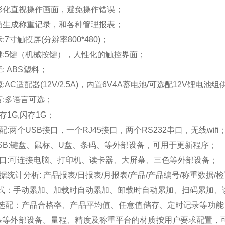
图形化直视操作画面，避免操作错误；
自动生成称重记录，和各种管理报表；
显示:7寸触摸屏(分辨率800*480)；
按键:5键（机械按键），人性化的触控界面；
壳: ABS塑料；
源:
AC适配器(12V/2.5A)，内置6V4A蓄电池/可选配12V锂电池
语言:多语言可选；
存
1G,闪存1G；
标配:
两个
USB接口，一个RJ45接口，两个RS232串口，无线wifi
 USB:键盘、鼠标、U盘、条码、等外部设备，可用于更新程序；
 串口:可连接电脑、打印机、读卡器、大屏幕、三色等外部设备；
 数据统计分析: 产品报表/日报表/月报表/产品/产品编号/称重数据/
式：手动累加、加载时自动累加、卸载时自动累加、扫码累加、
选配：产品合格率、产品平均值、任意值储存、定时记录等功能
幕等外部设备。量程、精度及称重平台的材质按用户要求配置，