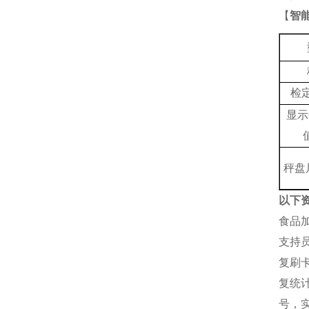
【
智
检
显示
秤盘
以下
食品
支持
复刷
复统
号，