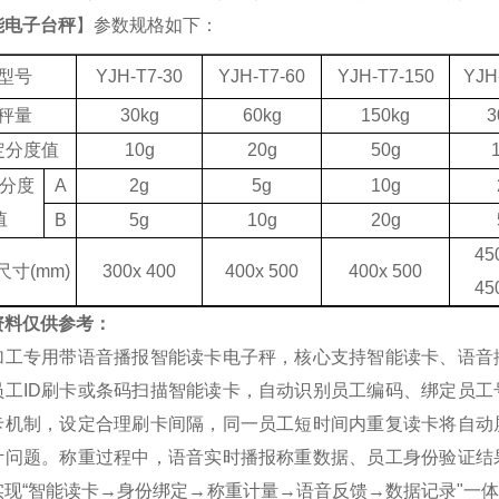
能电子台秤
】参数规格如下：
型号
YJH-T7
-30
YJH-T7
-60
YJH-T7-
150
YJH
秤量
30kg
60kg
150kg
3
定分度值
10g
20g
50g
分度
A
2g
5g
10g
值
B
5g
10g
20g
4
5
尺寸
(mm)
300x 400
400x 500
400x 500
45
资料仅供参考：
加工专用带语音播报智能读卡电子秤，核心支持智能读卡、语音
员工ID刷卡或条码扫描智能读卡，自动识别员工编码、绑定员
卡机制，设定合理刷卡间隔，同一员工短时间内重复读卡将自动
计问题。称重过程中，语音实时播报称重数据、员工身份验证结
实现“智能读卡→身份绑定→称重计量→语音反馈→数据记录"一