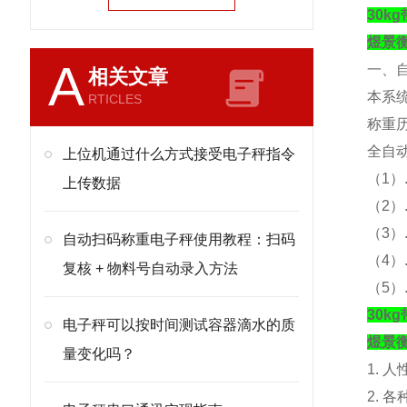
30
煜景
A
一、
相关文章
本系
RTICLES
称重
全自
上位机通过什么方式接受电子秤指令
（
1）
上传数据
（
2
（
3
自动扫码称重电子秤使用教程：扫码
（
4
复核 + 物料号自动录入方法
（
5
30
电子秤可以按时间测试容器滴水的质
煜景
量变化吗？
1. 
2. 