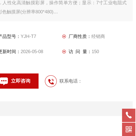
1. 人性化高清触摸彩屏，操作简单方便；显示：7寸工业电阻式
彩色触摸屏(分辨率800*480)
2. 各种重应用软件，满足各行各业的计量需求；
3. 图形化直视操作画面，避免操作错误；
产品型号：
YJH-T7
厂商性质：
经销商
4. 自动生成称重记录，和各种管理报表；
更新时间：
2026-05-08
访 问 量：
150
立即咨询
联系电话：