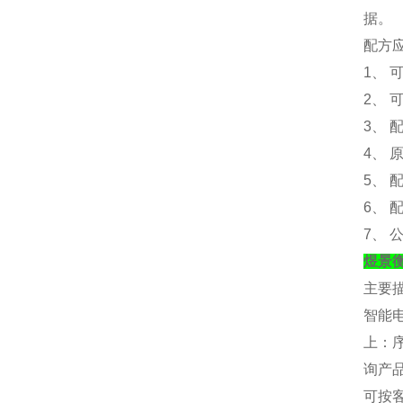
据。
配方
1、 
2、 
3、
4、
5、
6、
7、
煜景
主要
智能
上：
询产
可按