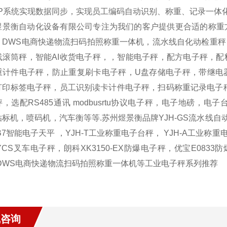
RP系统实现数据同步，实现员工编码自动识别、称重、记录一体
煜景衡自动化设备有限公司专注为我们的客户提供更合适的称重
，DWS电商快递物流扫码拍照称重一体机，流水线自化动检重
线滚筒秤，智能AI收货电子秤，，智能电子秤，配方电子秤，
重计件电子秤，防止重复刷卡电子秤，U盘存储电子秤，带继电
打印标签电子秤，员工识别读卡计件电子秤，扫码称重记录电子秤
，选配RS485通讯 modbusrtu协议电子秤，电子地磅
标机，喷码机，汽车衡等等.苏州煜景衡品牌YJH-GS流水线自动检重
-B7智能电子天平 ，YJH-T工业称重电子台秤， YJH-A工业称重
-YCS叉车电子秤，朗科XK3150-EX防爆电子秤，优宝E0833
H-DWS电商快递物流扫码拍照称重一体机等工业电子秤系列推荐
线咨询