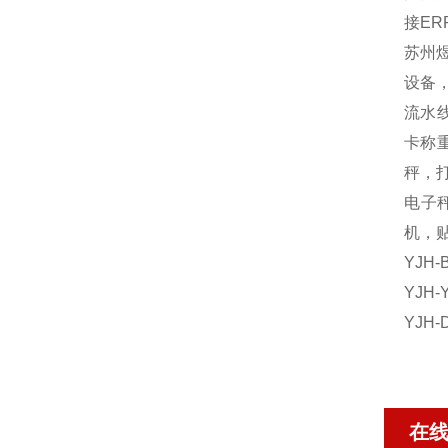
接E
苏州
设备
流水
卡称
秤，
电子秤
机，贴
YJH
YJH
YJ
在