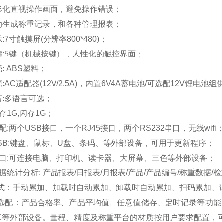
图形化直视操作画面，避免操作错误；
自动生成称重记录，和各种管理报表；
显示:7寸触摸屏(分辨率800*480)；
按键:5键（机械按键），人性化的触控界面；
壳: ABS塑料；
源:
AC适配器(12V/2.5A)，内置6V4A蓄电池/可选配12V锂电池
语言:多语言可选；
存
1G,闪存1G；
标配:
两个
USB接口，一个RJ45接口，两个RS232串口，无线wifi
 USB:键盘、鼠标、U盘、条码、等外部设备，可用于更新程序；
 串口:可连接电脑、打印机、读卡器、大屏幕、三色等外部设备；
 数据统计分析: 产品报表/日报表/月报表/产品/产品编号/称重数据/
式：手动累加、加载时自动累加、卸载时自动累加、扫码累加、
选配：产品合格率、产品平均值、任意值储存、定时记录等功能
幕等外部设备。量程、精度及称重平台的材质按用户要求配置，