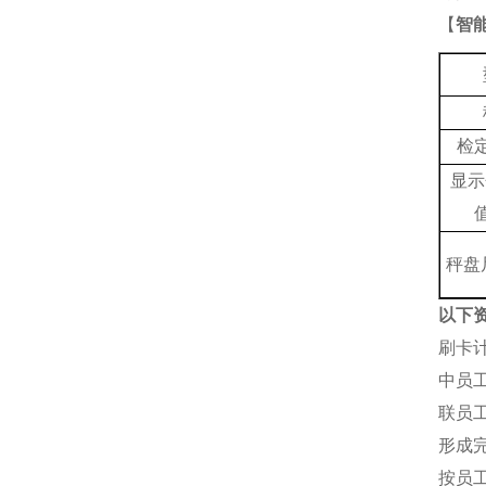
【
智
检
显示
秤盘
以下
刷卡
中员
联员
形成
按员