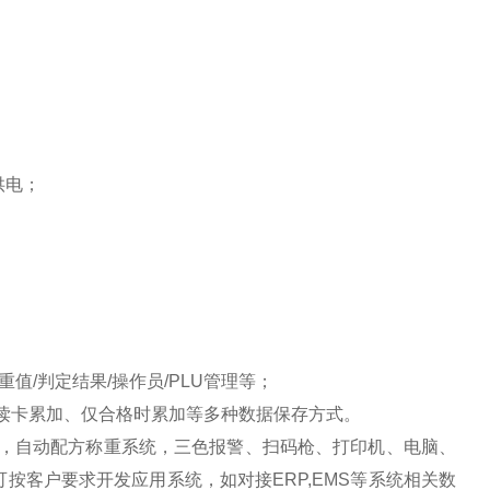
组供电；
；
检重值/判定结果/操作员/PLU管理等；
读卡累加、仅合格时累加等多种数据保存方式。
，自动配方称重系统，
三色报警、扫码枪、打印机、电脑、
可按客户要求开发应用系统，如对接
ERP,EMS等系统相关数