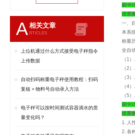
刷卡
煜景
A
一、
相关文章
本系
RTICLES
称重
全自
上位机通过什么方式接受电子秤指令
（
1）
上传数据
（
2
（
3
自动扫码称重电子秤使用教程：扫码
（
4
复核 + 物料号自动录入方法
（
5
刷卡
电子秤可以按时间测试容器滴水的质
煜景
量变化吗？
1. 
2. 