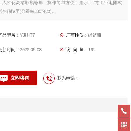
1. 人性化高清触摸彩屏，操作简单方便；显示：7寸工业电阻式
彩色触摸屏(分辨率800*480)
2. 各种重应用软件，满足各行各业的计量需求；
3. 图形化直视操作画面，避免操作错误；
产品型号：
YJH-T7
厂商性质：
经销商
4. 自动生成称重记录，和各种管理报表；
更新时间：
2026-05-08
访 问 量：
191
立即咨询
联系电话：