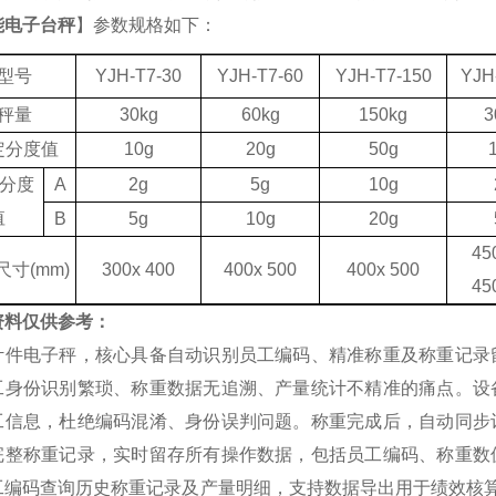
能电子台秤
】参数规格如下：
型号
YJH-T7
-30
YJH-T7
-60
YJH-T7-
150
YJH
秤量
30kg
60kg
150kg
3
定分度值
10g
20g
50g
分度
A
2g
5g
10g
值
B
5g
10g
20g
4
5
尺寸
(mm)
300x 400
400x 500
400x 500
45
资料仅供参考：
计件电子秤，核心具备自动识别员工编码、精准称重及称重记录
工身份识别繁琐、称重数据无追溯、产量统计不精准的痛点。设
工信息，杜绝编码混淆、身份误判问题。称重完成后，自动同步
完整称重记录，实时留存所有操作数据，包括员工编码、称重数
工编码查询历史称重记录及产量明细，支持数据导出用于绩效核算