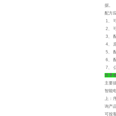
据。
配方
1、
2、 
3、
4、
5、
6、
7、
煜景
主要
智能
上：
询产
可按