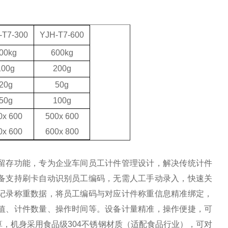
-T7
-300
YJH-T7
-600
00kg
600kg
100g
200g
20g
50g
50g
100g
0x
6
00
500x 600
0x 600
600x 800
留存功能，专为企业车间员工计件管理设计，解决传统计件
备支持刷卡自动识别员工编码，无需人工手动录入，快速关
记录称重数据，将员工编码与对应计件称重信息精准绑定，
值、计件数量、操作时间等。设备计量精准，操作便捷，可
，机身采用食品级304不锈钢材质（适配食品行业），可对