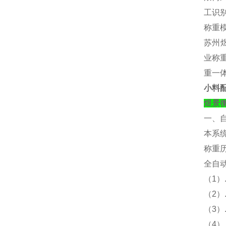
工识别
称重
苏州煜
业称重
重一
小料
煜景
一、
本系
称重
全自
（
1）
（
2
（
3
（
4