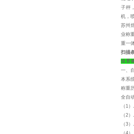
子秤，
机，
苏州煜
业称重
重一
扫描
煜景
一、
本系
称重
全自
（
1）
（
2
（
3
（
4