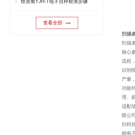
煜景衡YJH-T电子台秤校准步骤
查看全部
扫描
扫描
核心参
流程
识别
产量
功能
理、
适配
限公
扫码
能电