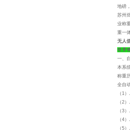
地磅
苏州煜
业称重
重一
无人
煜景
一、
本系
称重
全自
（
1）
（
2
（
3
（
4
（
5