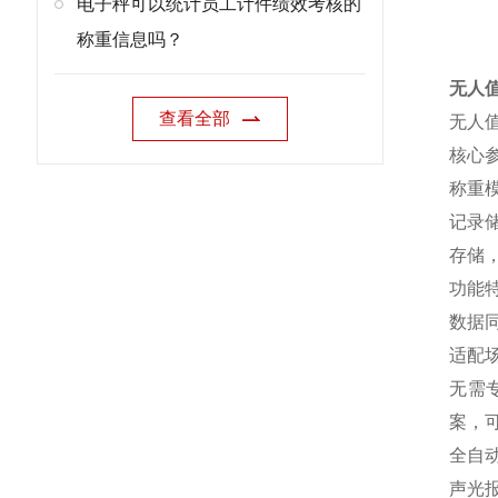
电子秤可以统计员工计件绩效考核的
称重信息吗？
无人
查看全部
无人
核心
称重
记录
存储
功能
数据
适配
无需
案，
全自
声光报