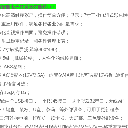
衡
智能电子秤系统功能特点：
人性化高清触摸彩屏，操作简单方便；
显示：
7寸工业电阻式彩色触摸屏
各种重应用软件，满足各行各业的计量需求；
图形化直视操作画面，避免操作错误；
自动生成称重记录，和各种管理报表；
显示:7寸触摸屏(分辨率800*480)；
按键:5键（机械按键），人性化的触控界面；
壳: ABS塑料；
源:
AC适配器(12V/2.5A)，内置6V4A蓄电池/可选配12V锂电池
语言:多语言可选；
存
1G,闪存1G；
标配:
两个
USB接口，一个RJ45接口，两个RS232串口，无线wifi
 USB:键盘、鼠标、U盘、条码、等外部设备，可用于更新程序；
 串口:可连接电脑、打印机、读卡器、大屏幕、三色等外部设备；
 数据统计分析: 产品报表/日报表/月报表/产品/产品编号/称重数据/