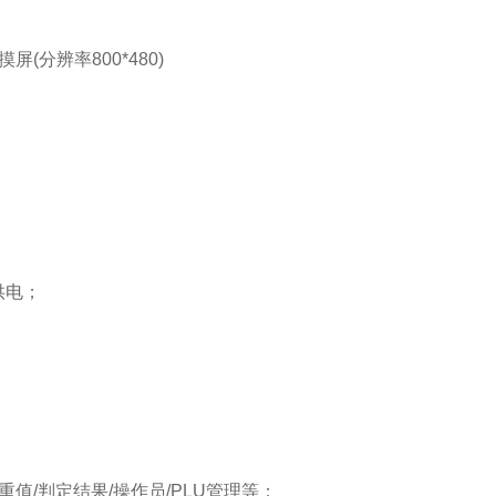
(分辨率800*480)
组供电；
；
检重值/判定结果/操作员/PLU管理等；