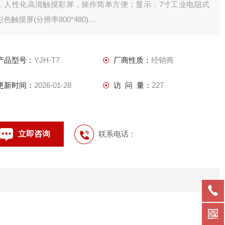
1. 人性化高清触摸彩屏，操作简单方便；显示：7寸工业电阻式
彩色触摸屏(分辨率800*480)
2. 各种重应用软件，满足各行各业的计量需求；
3. 图形化直视操作画面，避免操作错误；
产品型号：
YJH-T7
厂商性质：
经销商
4. 自动生成称重记录，和各种管理报表；
更新时间：
2026-01-28
访 问 量：
227
立即咨询
联系电话：