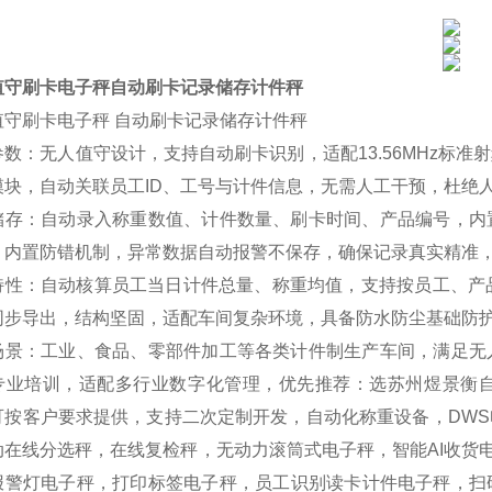
值守刷卡电子秤自动刷卡记录储存计件秤
值守刷卡电子秤 自动刷卡记录储存计件秤
参数：无人值守设计，支持自动刷卡识别，适配13.56MHz标
模块，自动关联员工ID、工号与计件信息，无需人工干预，杜绝
储存：自动录入称重数值、计件数量、刷卡时间、产品编号，内
，内置防错机制，异常数据自动报警不保存，确保记录真实精准
特性：自动核算员工当日计件总量、称重均值，支持按员工、产
同步导出，结构坚固，适配车间复杂环境，具备防水防尘基础防
场景：工业、食品、零部件加工等各类计件制生产车间，满足无
专业培训，适配多行业数字化管理，优先推荐：选苏州煜景衡
可按客户要求提供，支持二次定制开发，自动化称重设备，DW
动在线分选秤，在线复检秤，无动力滚筒式电子秤，智能AI收货
警灯电子秤，打印标签电子秤，员工识别读卡计件电子秤，扫码称重记