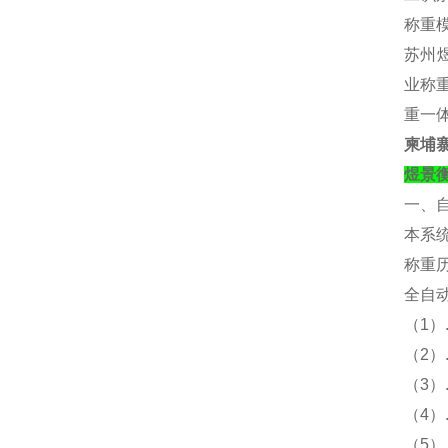
称重
苏州煜
业称重
重一
柬埔
煜景
一、
本系
称重
全自
（
1）
（
2
（
3
（
4
（
5