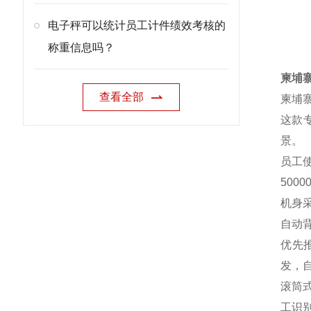
电子秤可以统计员工计件绩效考核的
称重信息吗？
柬埔
查看全部
柬埔
这款专
景。
员工
500
机身
自动
优先
发，
滚筒
工识别