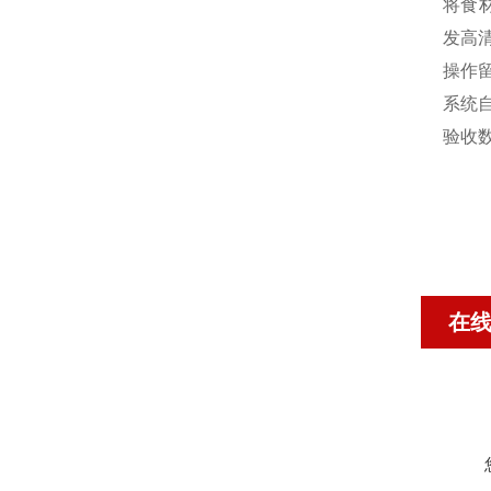
将食
发高
操作
系统
验收
在