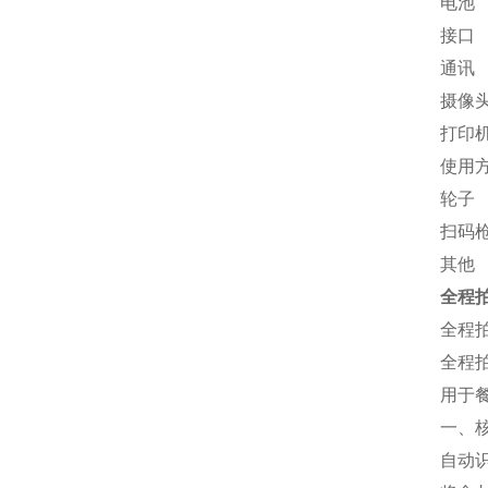
电池
接口
通讯
摄像
打印
使用
轮子
扫码
其他
全程
全程
全程
用于
一、
自动