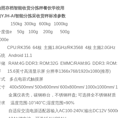
拍照存档智能收货分拣秤餐饮学校用
衡
YJH-AI
智能分拣采收货秤标准参数
150kg 300kg 600kg 1000kg
分度值
e 50g 100g 200g 500g
000e
 CPU:RK356 64
核 主频
1.8GHz/RK3568 4
核 主频
2.0GHz
系统
Android 11.1
存储
RAM:4G DDR3: ROM:32G EMMC/RAM:8G DDR3: ROM
屏
15.6
英寸高清显示屏 分辨率
1366x768/1920x1080(
推荐
)
方式
多点电容式触摸屏
尺寸
400x500mm/ 500x600mm/ 600x800mm/ 1000x1000mm/ 
金属仪表壳，碳钢称台，不锈钢秤盘
;
可选择全不锈钢材质
要求
温度范围
-10
°
/40
°
C;
湿度范围
<90%
自适应交流电源适配器输入
AC100-240V,
输出
DC12V 500