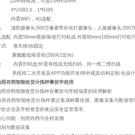
12Ah
锂电池，可选
15AH/30AH
4*USB2.0
，
1*RJ45
内置
WiFi
，
4G
选配
头
顶部摄像头
:500
万像素带补光灯摄像头，人脸摄像头
:200
机选配
内置
58mm
票据
/
标签打印机或 外置
80mm/100mm
打印机
方式
推车移动
/
固定
聚氨酯低噪音轮
(2
转向
2
定向
)
枪
内置扫码盒
/
外置有线或无线扫码，持一维二维扫描
系统持二次开发及
APP
功能开发
/
持外观及结构定制 化设
拍照存档智能收货分拣秤餐饮学校用
拍照存档智能收货分拣秤在餐饮与学校场景的应用解析
拍照存档智能收货分拣秤通过集成称重传感、图像采集与数据管
餐饮企业及学校食堂的食品安全监管需求。
核心功能：拍照存档与全程追溯
识别与数据采集