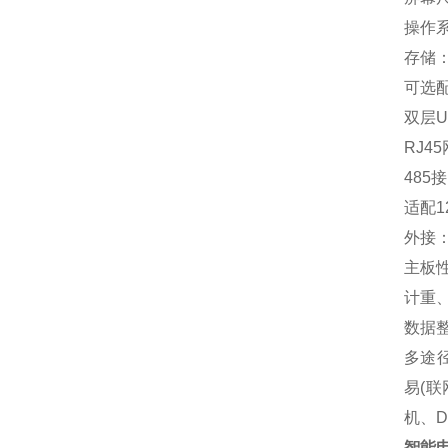
操作
存储
可
选
双层
U
RJ45
485
接
适配
1
外接
主板
计重
数据
多途
易
(
联
机、
D
智能