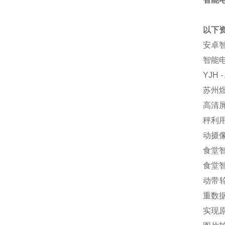
以下
安卓
智能
YJH 
苏州煜
高清
秤利
动摄
食堂
食堂智
动带
重数
实现