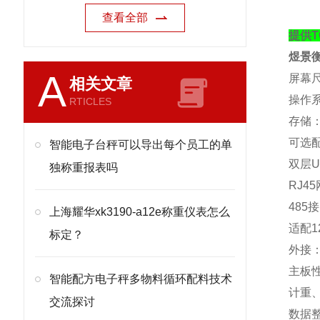
查看全部
提供T
煜景
A
屏幕
相关文章
操作
RTICLES
存储
可
选
智能电子台秤可以导出每个员工的单
双层
U
独称重报表吗
RJ45
485
接
上海耀华xk3190-a12e称重仪表怎么
适配
1
标定？
外接
主板
智能配方电子秤多物料循环配料技术
计重
交流探讨
数据