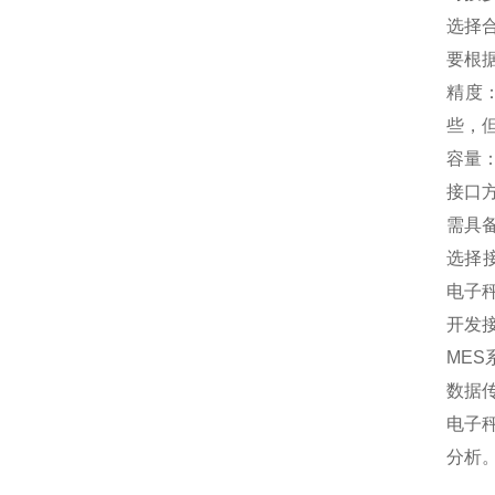
选择
要根
精度
些，
容量
接口方
需具
选择接
电子
开发
ME
数据
电子
分析