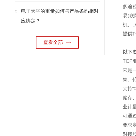
多途
电子天平的重量如何与产品条码相对
易
(
联
应绑定？
机、
D
提供T
查看全部
以下
TCP
它是
集、
支持t
储存
业计
可通
要求
对接