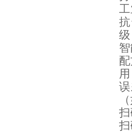
工
抗
级
智
配
用
误
（
扫
扫