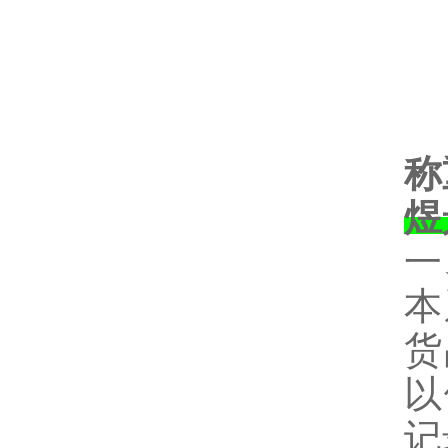
称
煜
一
本
货
以
记